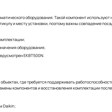
атического оборудования. Такой компонент используют не
тикулу и месту установки, поэтому важны совпадение пос
омплектации;
значения оборудования;
предусмотрен EKBT500N.
а объектах, где требуется поддерживать работоспособност
замены компонентов и восстановления комплектации после
 Daikin;