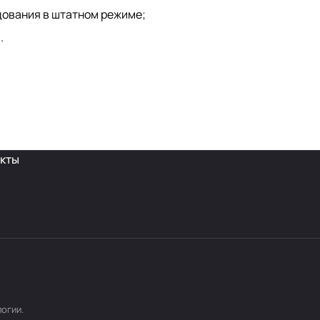
дования в штатном режиме;
.
кты
логии
.