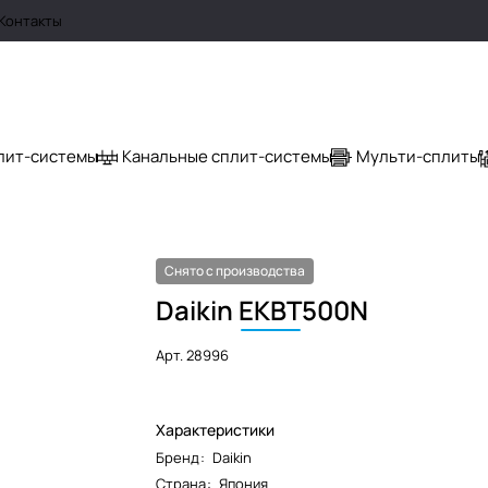
Контакты
лит-системы
Канальные сплит-системы
Мульти-сплиты
Снято с производства
Daikin
EKBT
500N
Арт.
28996
Характеристики
Бренд
:
Daikin
Страна
:
Япония