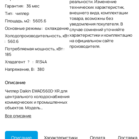
реальности. Изменение
Гарантия
:
36 мес
технических характеристик,
внешнего вида, комплектации
Тип
:
чиллер
товара, возможны без
Площадь, м2
:
5605.6
уведомления покупателя. В
Основные режимы
:
охлаждение
случае сомнений уточняйте
характеристики и комплектацию
Холодопроизводительность, кВт
на официальном сайте
:
560.6
производителя.
Потребляемая мощность, кВт
:
185
Хладагент
:
R134A
?
Напряжение, В
:
380
Описание
Чиллер Daikin EWAD560D-XR для
центрального холодоснабжения
коммерческих и промышленных
объектов. Модель
предназначена для работы в
Все описание
составе водяного контура и
снята с производства.
Описание
Характеристики
Оплата
Доставка