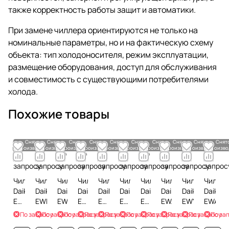
также корректность работы защит и автоматики.
При замене чиллера ориентируются не только на
номинальные параметры, но и на фактическую схему
объекта: тип холодоносителя, режим эксплуатации,
размещение оборудования, доступ для обслуживания
и совместимость с существующими потребителями
холода.
Похожие товары
Снято с
Снято с
Снято с
Снято с
Снято с
Снято с
Снято с
Снято с
Снято с
Снято
производства
производства
производства
производства
производства
производства
производства
производства
производства
произво
По
По
По
По
По
По
По
По
По
По
запросу
запросу
запросу
запросу
запросу
запросу
запросу
запросу
запросу
запрос
Чиллер
Чиллер
Чиллер
Чиллер
Чиллер
Чиллер
Чиллер
Чиллер
Чиллер
Чиллер
Daikin
Daikin
Daikin
Daikin
Daikin
Daikin
Daikin
Daikin
Daikin
Daikin
EWWD500G-
EWLP055KBW1N
EWADC13CFXL
EWADC11C-
EWAD880C-
EWAD270D-
EWAD260D-
EWAD415TZPS
EWYQ050BA
EWAQ1
SS
XL
SR
SR
SL
По запросу
По запросу
По запросу
По запросу
По запросу
По запросу
По запросу
По запросу
По запросу
По за