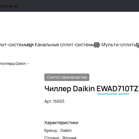
Контакты
лит-системы
Канальные сплит-системы
Мульти-сплиты
Чиллеры Daikin
Снято с производства
Чиллер Daikin
EWAD
710
TZ
Арт.
15655
Характеристики
Бренд
:
Daikin
Страна
:
Япония