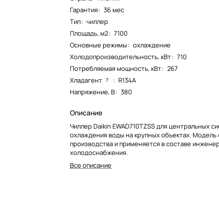
Гарантия
:
36 мес
Тип
:
чиллер
Площадь, м2
:
7100
Основные режимы
:
охлаждение
Холодопроизводительность, кВт
:
710
Потребляемая мощность, кВт
:
267
Хладагент
:
R134A
?
Напряжение, В
:
380
Описание
Чиллер Daikin EWAD710TZSS для центральных с
охлаждения воды на крупных объектах. Модель 
производства и применяется в составе инжене
холодоснабжения.
Все описание