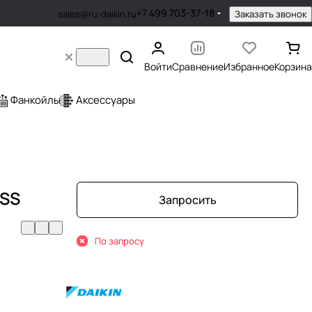
+7 499 703-37-18
Заказать звонок
sales@ru-daikin.ru
Войти
Сравнение
Избранное
Корзина
Фанкойлы
Аксессуары
SS
Запросить
По запросу