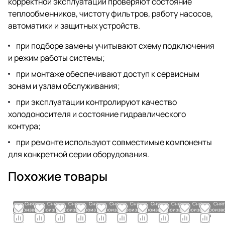
корректной эксплуатации проверяют состояние
теплообменников, чистоту фильтров, работу насосов,
автоматики и защитных устройств.
при подборе замены учитывают схему подключения
и режим работы системы;
при монтаже обеспечивают доступ к сервисным
зонам и узлам обслуживания;
при эксплуатации контролируют качество
холодоносителя и состояние гидравлического
контура;
при ремонте используют совместимые компоненты
для конкретной серии оборудования.
Похожие товары
Снято с
Снято с
Снято с
Снято с
Снято с
Снято с
Снято с
Снято с
Снято с
Снят
производства
производства
производства
производства
производства
производства
производства
производства
производства
произв
По
По
По
По
По
По
По
По
По
По