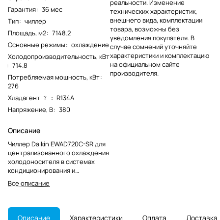
реальности. Изменение
Гарантия
:
36 мес
технических характеристик,
внешнего вида, комплектации
Тип
:
чиллер
товара, возможны без
Площадь, м2
:
7148.2
уведомления покупателя. В
Основные режимы
:
охлаждение
случае сомнений уточняйте
характеристики и комплектацию
Холодопроизводительность, кВт
на официальном сайте
:
714.8
производителя.
Потребляемая мощность, кВт
:
276
Хладагент
:
R134A
?
Напряжение, В
:
380
Описание
Чиллер Daikin EWAD720C-SR для
централизованного охлаждения
холодоносителя в системах
кондиционирования и
технологических контурах.
Все описание
Модель снята с производства.
Описание
Характеристики
Оплата
Доставка