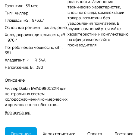
реальности. Изменение
Гарантия
:
36 мес
технических характеристик,
внешнего вида, комплектации
Тип
:
чиллер
товара, возможны без
Площадь, м2
:
9763.7
уведомления покупателя. В
Основные режимы
:
охлаждение
случае сомнений уточняйте
характеристики и комплектацию
Холодопроизводительность, кВт
на официальном сайте
:
976.4
производителя.
Потребляемая мощность, кВт
:
351
Хладагент
:
R134A
?
Напряжение, В
:
380
Описание
Чиллер Daikin EWAD980CZXR для
центральных систем
холодоснабжения коммерческих
и промышленных объектов.
Модель снята с производства и
Все описание
подбирается с учетом
совместимости с действующим
контуром.
Описание
Характеристики
Оплата
Доставка