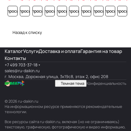
Запросить
Запросить
Запросить
Запросить
Запросить
Запросить
Запросить
Запросить
Запросить
Запросит
Назад к списку
Каталог
Услуги
Доставка и оплата
Гарантия на товар
Контакты
+7 499 703-37-18
sales@ru-daikin.ru
г. Москва, Дорожная улица, 3к19с8, этаж 2, офис 208
Темная тема
Конфиденциальность
© 2026 ru-daikin.ru
На информационном ресурсе применяются
рекомендательные
технологии
.
Все ресурсы сайта ru-daikin.ru, включая (но не ограничиваясь)
текстовую, графическую, фотографическую и видео информацию,