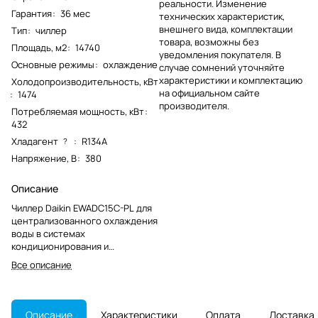
реальности. Изменение
Гарантия
:
36 мес
технических характеристик,
внешнего вида, комплектации
Тип
:
чиллер
товара, возможны без
Площадь, м2
:
14740
уведомления покупателя. В
Основные режимы
:
охлаждение
случае сомнений уточняйте
характеристики и комплектацию
Холодопроизводительность, кВт
на официальном сайте
:
1474
производителя.
Потребляемая мощность, кВт
:
432
Хладагент
:
R134A
?
Напряжение, В
:
380
Описание
Чиллер Daikin EWADC15C-PL для
централизованного охлаждения
воды в системах
кондиционирования и
технологического
Все описание
холодоснабжения. Модель
применяется на коммерческих и
промышленных объектах.
Описание
Характеристики
Оплата
Доставка