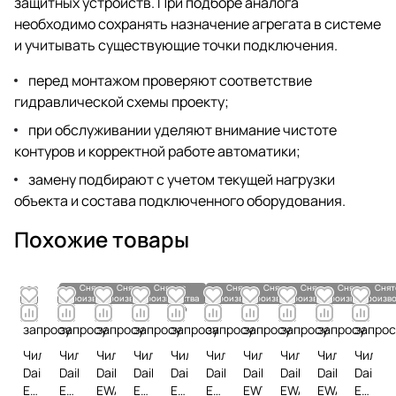
защитных устройств. При подборе аналога
необходимо сохранять назначение агрегата в системе
и учитывать существующие точки подключения.
перед монтажом проверяют соответствие
гидравлической схемы проекту;
при обслуживании уделяют внимание чистоте
контуров и корректной работе автоматики;
замену подбирают с учетом текущей нагрузки
объекта и состава подключенного оборудования.
Похожие товары
Снято с
Снято с
Снято с
Снято с
Снято с
Снято с
Снято с
Снят
производства
производства
производства
производства
производства
производства
производства
произво
По
По
По
По
По
По
По
По
По
По
запросу
запросу
запросу
запросу
запросу
запросу
запросу
запросу
запросу
запрос
Чиллер
Чиллер
Чиллер
Чиллер
Чиллер
Чиллер
Чиллер
Чиллер
Чиллер
Чилле
Daikin
Daikin
Daikin
Daikin
Daikin
Daikin
Daikin
Daikin
Daikin
Daikin
EWLD320I-
EWLD360G-
EWADC10CZXL
EWAD270D-
ERAD160E-
EWAQ650F-
EWYD330BZSL
EWAD440TZXR
EWAD415TZS
EWYQ5