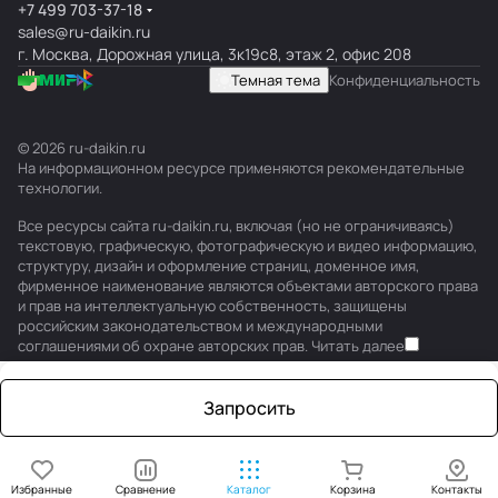
+7 499 703-37-18
sales@ru-daikin.ru
г. Москва, Дорожная улица, 3к19с8, этаж 2, офис 208
Темная тема
Конфиденциальность
© 2026 ru-daikin.ru
На информационном ресурсе применяются
рекомендательные
технологии
.
Все ресурсы сайта ru-daikin.ru, включая (но не ограничиваясь)
текстовую, графическую, фотографическую и видео информацию,
структуру, дизайн и оформление страниц, доменное имя,
фирменное наименование являются объектами авторского права
и прав на интеллектуальную собственность, защищены
российским законодательством и международными
соглашениями об охране авторских прав.
Читать далее
Запросить
Избранные
Сравнение
Каталог
Корзина
Контакты