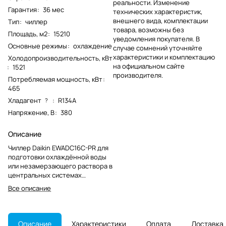
реальности. Изменение
Гарантия
:
36 мес
технических характеристик,
внешнего вида, комплектации
Тип
:
чиллер
товара, возможны без
Площадь, м2
:
15210
уведомления покупателя. В
Основные режимы
:
охлаждение
случае сомнений уточняйте
характеристики и комплектацию
Холодопроизводительность, кВт
на официальном сайте
:
1521
производителя.
Потребляемая мощность, кВт
:
465
Хладагент
:
R134A
?
Напряжение, В
:
380
Описание
Чиллер Daikin EWADC16C-PR для
подготовки охлаждённой воды
или незамерзающего раствора в
центральных системах
холодоснабжения
Все описание
промышленных и коммерческих
объектов.
Описание
Характеристики
Оплата
Доставка