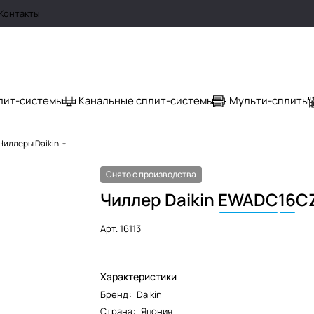
Контакты
лит-системы
Канальные сплит-системы
Мульти-сплиты
Чиллеры Daikin
Снято с производства
Чиллер Daikin
EWADC
16
C
Арт.
16113
Характеристики
Бренд
:
Daikin
Страна
:
Япония