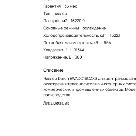
Гарантия
:
36 мес
Тип
:
чиллер
Площадь, м2
:
16220.9
Основные режимы
:
охлаждение
Холодопроизводительность, кВт
:
1622.1
Потребляемая мощность, кВт
:
564
Хладагент
:
R134A
?
Напряжение, В
:
380
Описание
Чиллер Daikin EWADC16CZXS для централизован
охлаждения теплоносителя в инженерных сист
коммерческих и промышленных объектов. Модел
производства.
Все описание