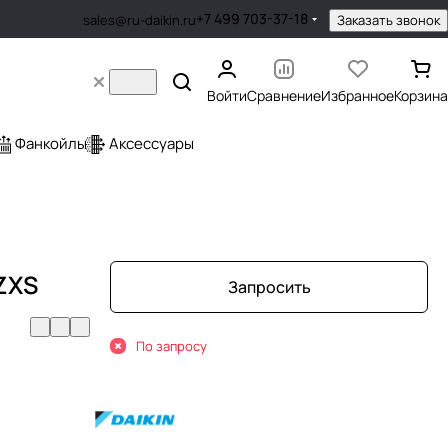
+7 499 703-37-18
Заказать звонок
sales@ru-daikin.ru
Войти
Сравнение
Избранное
Корзина
Фанкойлы
Аксессуары
ZXS
Запросить
По запросу