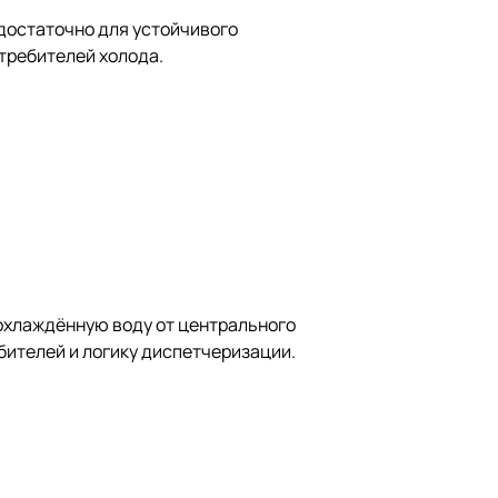
достаточно для устойчивого
требителей холода.
 охлаждённую воду от центрального
бителей и логику диспетчеризации.