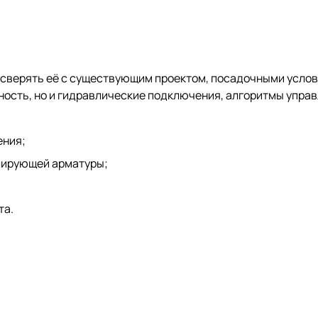
о сверять её с существующим проектом, посадочными усло
ость, но и гидравлические подключения, алгоритмы управ
ения;
лирующей арматуры;
та.