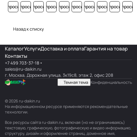
Запросить
Запросить
Запросить
Запросить
Запросить
Запросить
Запросить
Запросить
Запросить
Запросит
Назад к списку
Каталог
Услуги
Доставка и оплата
Гарантия на товар
Контакты
+7 499 703-37-18
sales@ru-daikin.ru
г. Москва, Дорожная улица, 3к19с8, этаж 2, офис 208
Темная тема
Конфиденциальность
© 2026 ru-daikin.ru
На информационном ресурсе применяются
рекомендательные
технологии
.
Все ресурсы сайта ru-daikin.ru, включая (но не ограничиваясь)
текстовую, графическую, фотографическую и видео информацию,
структуру, дизайн и оформление страниц, доменное имя,