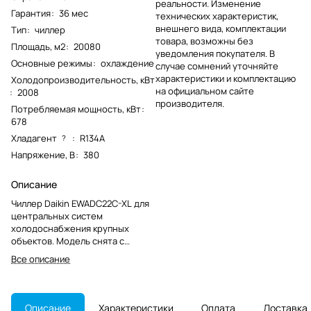
реальности. Изменение
Гарантия
:
36 мес
технических характеристик,
внешнего вида, комплектации
Тип
:
чиллер
товара, возможны без
Площадь, м2
:
20080
уведомления покупателя. В
Основные режимы
:
охлаждение
случае сомнений уточняйте
характеристики и комплектацию
Холодопроизводительность, кВт
на официальном сайте
:
2008
производителя.
Потребляемая мощность, кВт
:
678
Хладагент
:
R134A
?
Напряжение, В
:
380
Описание
Чиллер Daikin EWADC22C-XL для
центральных систем
холодоснабжения крупных
объектов. Модель снята с
производства, поэтому важна
Все описание
точная идентификация по
артикулу при обслуживании и
подборе узлов.
Описание
Характеристики
Оплата
Доставка