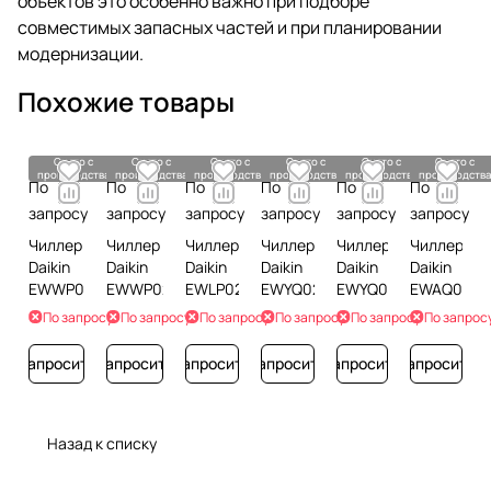
объектов это особенно важно при подборе
совместимых запасных частей и при планировании
модернизации.
Похожие товары
Снято с
Снято с
Снято с
Снято с
Снято с
Снято с
производства
производства
производства
производства
производства
производств
По
По
По
По
По
По
запросу
запросу
запросу
запросу
запросу
запросу
Чиллер
Чиллер
Чиллер
Чиллер
Чиллер
Чиллер
Daikin
Daikin
Daikin
Daikin
Daikin
Daikin
EWWP028KBW1N
EWWP022KBW1N
EWLP026KBW1N
EWYQ025BAWN
EWYQ021BAWN
EWAQ021B
По запросу
По запросу
По запросу
По запросу
По запросу
По запрос
Запросить
Запросить
Запросить
Запросить
Запросить
Запросить
Назад к списку