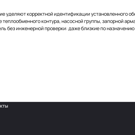
ние уделяют корректной идентификации установленного о
теплообменного контура, насосной группы, запорной арма
ль без инженерной проверки: даже близкие по назначению
кты