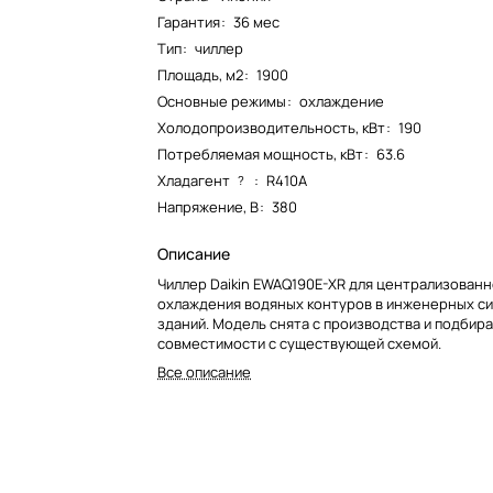
Гарантия
:
36 мес
Тип
:
чиллер
Площадь, м2
:
1900
Основные режимы
:
охлаждение
Холодопроизводительность, кВт
:
190
Потребляемая мощность, кВт
:
63.6
Хладагент
:
R410A
?
Напряжение, В
:
380
Описание
Чиллер Daikin EWAQ190E-XR для централизован
охлаждения водяных контуров в инженерных с
зданий. Модель снята с производства и подбир
совместимости с существующей схемой.
Все описание