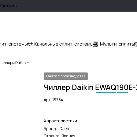
Контакты
лит-системы
Канальные сплит-системы
Мульти-сплиты
Чиллеры Daikin
Снято с производства
Чиллер Daikin
EWAQ
190
E-
Арт.
15764
Характеристики
Бренд
:
Daikin
Страна
:
Япония