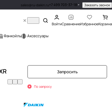
+7 499 703-37-18
Заказать звонок
sales@ru-daikin.ru
Войти
Сравнение
Избранное
Корзина
Фанкойлы
Аксессуары
XR
Запросить
По запросу