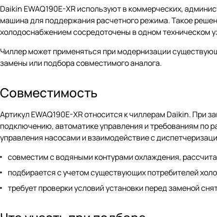
Daikin EWAQ190E-XR используют в коммерческих, админис
машина для поддержания расчетного режима. Такое решени
холодоснабжением сосредоточены в одном техническом у
Чиллер может применяться при модернизации существующе
замены или подбора совместимого аналога.
Совместимость
Артикул EWAQ190E-XR относится к чиллерам Daikin. При з
подключению, автоматике управления и требованиям по р
управления насосами и взаимодействие с диспетчеризаци
совместим с водяными контурами охлаждения, рассчитан
подбирается с учетом существующих потребителей холо
требует проверки условий установки перед заменой сня