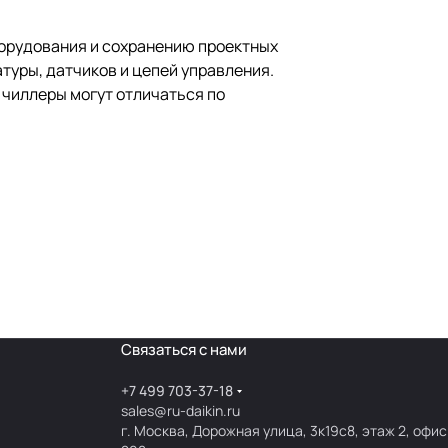
борудования и сохранению проектных
туры, датчиков и цепей управления.
 чиллеры могут отличаться по
Связаться с нами
+7 499 703-37-18
sales@ru-daikin.ru
г. Москва, Дорожная улица, 3к19с8, этаж 2, офис