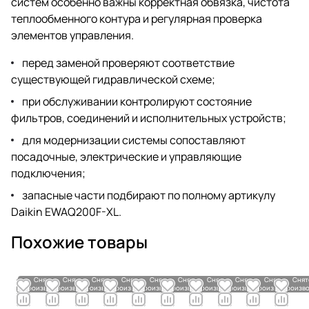
систем особенно важны корректная обвязка, чистота
теплообменного контура и регулярная проверка
элементов управления.
перед заменой проверяют соответствие
существующей гидравлической схеме;
при обслуживании контролируют состояние
фильтров, соединений и исполнительных устройств;
для модернизации системы сопоставляют
посадочные, электрические и управляющие
подключения;
запасные части подбирают по полному артикулу
Daikin EWAQ200F-XL.
Похожие товары
Снято с
Снято с
Снято с
Снято с
Снято с
Снято с
Снято с
Снято с
Снято с
Снят
производства
производства
производства
производства
производства
производства
производства
производства
производства
произво
По
По
По
По
По
По
По
По
По
По