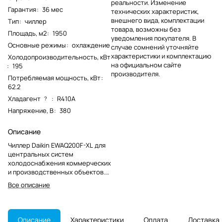
реальности. Изменение
Гарантия
:
36 мес
технических характеристик,
внешнего вида, комплектации
Тип
:
чиллер
товара, возможны без
Площадь, м2
:
1950
уведомления покупателя. В
Основные режимы
:
охлаждение
случае сомнений уточняйте
характеристики и комплектацию
Холодопроизводительность, кВт
на официальном сайте
:
195
производителя.
Потребляемая мощность, кВт
:
62.2
Хладагент
:
R410A
?
Напряжение, В
:
380
Описание
Чиллер Daikin EWAQ200F-XL для
центральных систем
холодоснабжения коммерческих
и производственных объектов.
Модель снята с производства,
Все описание
подбор выполняется по
совместимости с действующей
системой.
Описание
Характеристики
Оплата
Доставка