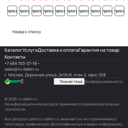
Запросить
Запросить
Запросить
Запросить
Запросить
Запросить
Запросить
Запросить
Запросить
Запросит
Назад к списку
Каталог
Услуги
Доставка и оплата
Гарантия на товар
Контакты
+7 499 703-37-18
sales@ru-daikin.ru
г. Москва, Дорожная улица, 3к19с8, этаж 2, офис 208
Темная тема
Конфиденциальность
© 2026 ru-daikin.ru
На информационном ресурсе применяются
рекомендательные
технологии
.
Все ресурсы сайта ru-daikin.ru, включая (но не ограничиваясь)
текстовую, графическую, фотографическую и видео информацию,