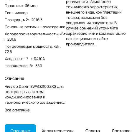
реальности. Изменение
Гарантия
:
36 мес
технических характеристик,
внешнего вида, комплектации
Тип
:
чиллер
товара, возможны без
Площадь, м2
:
2016.3
уведомления покупателя. В
Основные режимы
:
охлаждение
случае сомнений уточняйте
характеристики и комплектацию
Холодопроизводительность, кВт
на официальном сайте
:
201.6
производителя.
Потребляемая мощность, кВт
:
72.5
Хладагент
:
R410A
?
Напряжение, В
:
380
Описание
Чиллер Daikin EWAQ210GZXS для
центральных систем
кондиционирования и
технологического охлаждения.
Работает с водяным контуром
Все описание
или раствором антифриза,
модель снята с производства.
Описание
Характеристики
Оплата
Доставка