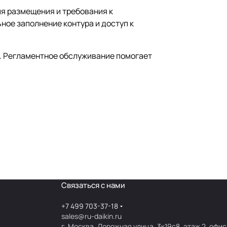
я размещения и требования к
ное заполнение контура и доступ к
в. Регламентное обслуживание помогает
Связаться с нами
+7 499 703-37-18
sales@ru-daikin.ru
г. Москва, Дорожная улица, 3к19с8, этаж 2, офис