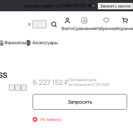
+7 499 703-37-18
Заказать звонок
sales@ru-daikin.ru
Войти
Сравнение
Избранное
Корзина
Фанкойлы
Аксессуары
SS
6 227 152 ₽
Последняя цена
актуальна на 31.03.2025
Запросить
По запросу