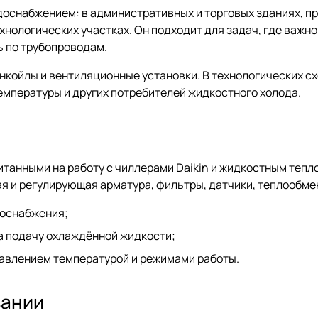
доснабжением: в административных и торговых зданиях, 
хнологических участках. Он подходит для задач, где важно
 по трубопроводам.
койлы и вентиляционные установки. В технологических с
емпературы и других потребителей жидкостного холода.
анными на работу с чиллерами Daikin и жидкостным тепло
я и регулирующая арматура, фильтры, датчики, теплообме
доснабжения;
а подачу охлаждённой жидкости;
равлением температурой и режимами работы.
вании