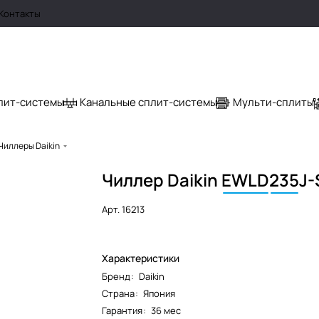
Контакты
лит-системы
Канальные сплит-системы
Мульти-сплиты
Чиллеры Daikin
Чиллер Daikin
EWLD
235
J-
Арт.
16213
Характеристики
Бренд
:
Daikin
Страна
:
Япония
Гарантия
:
36 мес