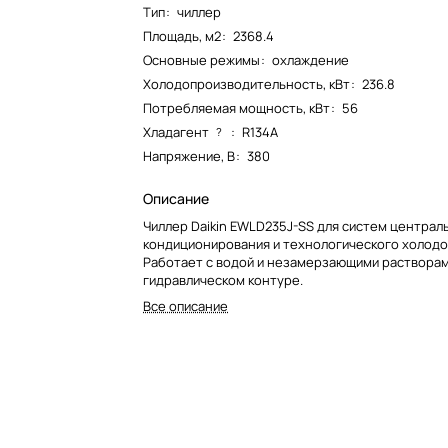
Тип
:
чиллер
Площадь, м2
:
2368.4
Основные режимы
:
охлаждение
Холодопроизводительность, кВт
:
236.8
Потребляемая мощность, кВт
:
56
Хладагент
:
R134A
?
Напряжение, В
:
380
Описание
Чиллер Daikin EWLD235J-SS для систем централ
кондиционирования и технологического холод
Работает с водой и незамерзающими растворам
гидравлическом контуре.
Все описание