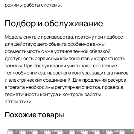
режимы работы системы.
Подбор и обслуживание
Модель снята с производства, поэтому при подборе
для действующего объекта особенно важны
совместимость с уже установленной обвязкой,
доступность сервисных компонентов и корректность
замены. При обслуживании учитывают состояние
теплообменников, насосного контура, защит, датчиков
и электрических соединений. Для продления ресурса
агрегата необходимы регулярная очистка, проверка
герметичности контура и контроль работы
автоматики.
Похожие товары
Снято с
Снято с
Снято с
Снято с
Снято с
Снято с
Снято с
Снято с
Снято с
Снят