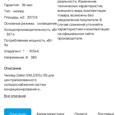
реальности. Изменение
Гарантия
:
36 мес
технических характеристик,
внешнего вида, комплектации
Тип
:
чиллер
товара, возможны без
Площадь, м2
:
3073.6
уведомления покупателя. В
Основные режимы
:
охлаждение
случае сомнений уточняйте
характеристики и комплектацию
Холодопроизводительность, кВт
на официальном сайте
:
307.4
производителя.
Потребляемая мощность, кВт
:
94
Хладагент
:
R134A
?
Напряжение, В
:
380
Описание
Чиллер Daikin EWLD310J-SS для
централизованного
холодоснабжения систем
кондиционирования и
технологического охлаждения.
Все описание
Модель снята с производства и
подбирается с учётом
существующей инженерной
схемы.
Описание
Характеристики
Оплата
Доставка