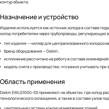
контур объекта.
Назначение и устройство
Изделие используется как источник холода в составе гид
холод потребителям через трубопроводы, регулирующую а
тип изделия — чиллер для централизованного холодосн
бренд оборудования — Daikin;
исполнение рассчитано на работу в составе инженерной
модель снята с производства, что важно учитывать при 
Область применения
Daikin EWLQ100G-SS применяют на объектах, где холод ра
технологического охлаждения, а также в составе узлов п
центральные системы кондиционирования зданий;