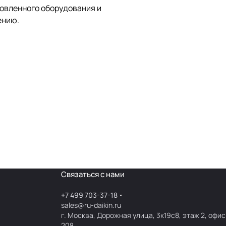
новленного оборудования и
ению.
Связаться с нами
+7 499 703-37-18
sales@ru-daikin.ru
г. Москва, Дорожная улица, 3к19с8, этаж 2, офис
208