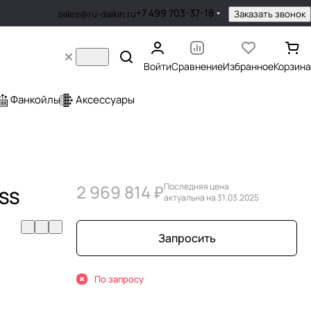
+7 499 703-37-18
Заказать звонок
sales@ru-daikin.ru
Войти
Сравнение
Избранное
Корзина
Фанкойлы
Аксессуары
2 969 814 ₽
Последняя цена
SS
актуальна на 31.03.2025
Запросить
По запросу