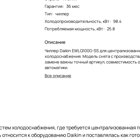
Гарантия
:
36 мес
Тип
:
чиллер
Холодопроизводительность, кВт
:
98.4
Потребляемая мощность, кВт
:
25.8
Описание
Чиллер Daikin EWLQ100G-SS для централизован
холодоснабжения. Модель снята с производства
замене важны точный артикул, совместимость о
автоматики.
Все описание
стем холодоснабжения, где требуется централизованная 
 относится к оборудованию Daikin и поставлялась как гот