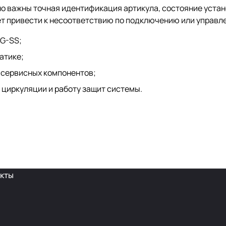
нно важны точная идентификация артикула, состояние уста
т привести к несоответствию по подключению или управл
G-SS;
атике;
 сервисных компонентов;
 циркуляции и работу защит системы.
кты