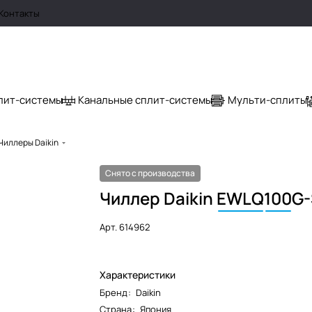
Контакты
лит-системы
Канальные сплит-системы
Мульти-сплиты
Чиллеры Daikin
Снято с производства
Чиллер Daikin
EWLQ
100
G-
Арт.
614962
Характеристики
Бренд
:
Daikin
Страна
:
Япония