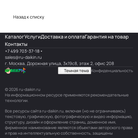
Назад к списку
Каталог
Услуги
Доставка и оплата
Гарантия на товар
Контакты
+7 499 703-37-18
sales@ru-daikin.ru
г. Москва, Дорожная улица, 3к19с8, этаж 2, офис 208
Темная тема
Конфиденциальность
© 2026 ru-daikin.ru
На информационном ресурсе применяются
рекомендательные
технологии
.
Все ресурсы сайта ru-daikin.ru, включая (но не ограничиваясь)
текстовую, графическую, фотографическую и видео информацию,
структуру, дизайн и оформление страниц, доменное имя,
фирменное наименование являются объектами авторского права
и прав на интеллектуальную собственность, защищены