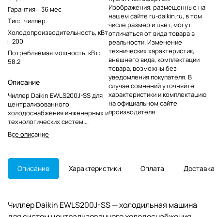
Изображения, размещенные на
Гарантия
:
36 мес
нашем сайте ru-daikin.ru, в том
Тип
:
чиллер
числе размер и цвет, могут
Холодопроизводительность, кВт
отличаться от вида товара в
:
200
реальности. Изменение
технических характеристик,
Потребляемая мощность, кВт
:
внешнего вида, комплектации
58.2
товара, возможны без
уведомления покупателя. В
Описание
случае сомнений уточняйте
характеристики и комплектацию
Чиллер Daikin EWLS200J-SS для
на официальном сайте
централизованного
производителя.
холодоснабжения инженерных и
технологических систем.
Стационарное оборудование
Все описание
Daikin, снятое с производства.
Описание
Характеристики
Оплата
Доставка
Чиллер Daikin EWLS200J-SS — холодильная машина
для систем централизованного холодоснабжения