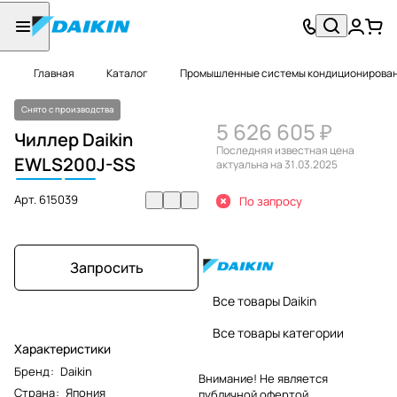
Главная
Каталог
Промышленные системы кондиционировани
Снято с производства
5 626 605 ₽
Чиллер Daikin
Последняя известная цена
EWLS
200
J-SS
актуальна на 31.03.2025
Арт.
615039
По запросу
Запросить
Все товары Daikin
Все товары категории
Характеристики
Бренд
:
Daikin
Внимание! Не является
Страна
:
Япония
публичной офертой.