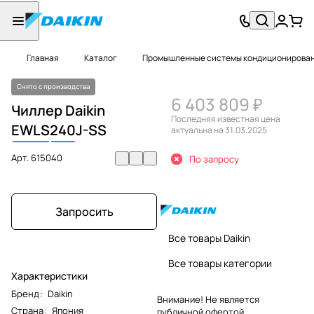
Главная
Каталог
Промышленные системы кондиционировани
Снято с производства
6 403 809 ₽
Чиллер Daikin
Последняя известная цена
EWLS
240
J-SS
актуальна на 31.03.2025
Арт.
615040
По запросу
Запросить
Все товары Daikin
Все товары категории
Характеристики
Бренд
:
Daikin
Внимание! Не является
Страна
:
Япония
публичной офертой.