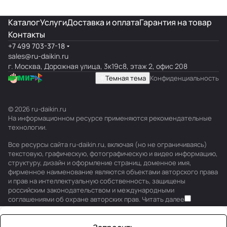
Каталог
Услуги
Доставка и оплата
Гарантия на товар
Контакты
+7 499 703-37-18
sales@ru-daikin.ru
г. Москва, Дорожная улица, 3к19с8, этаж 2, офис 208
Темная тема
Конфиденциальность
© 2026 ru-daikin.ru
На информационном ресурсе применяются
рекомендательные
технологии
.
Все ресурсы сайта ru-daikin.ru, включая (но не ограничиваясь)
текстовую, графическую, фотографическую и видео информацию,
структуру, дизайн и оформление страниц, доменное имя,
фирменное наименование являются объектами авторского права
и прав на интеллектуальную собственность, защищены
российским законодательством и международными
соглашениями об охране авторских прав.
Читать далее