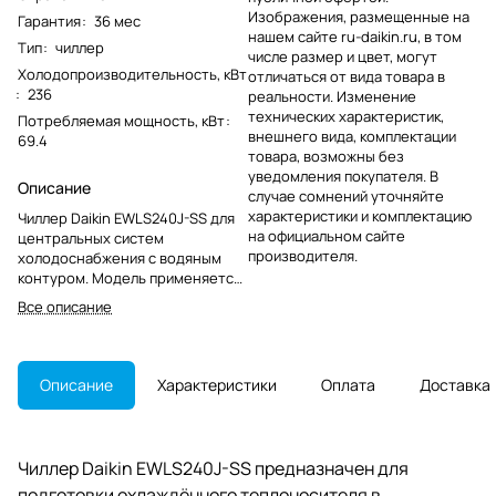
Изображения, размещенные на
Гарантия
:
36 мес
нашем сайте ru-daikin.ru, в том
Тип
:
чиллер
числе размер и цвет, могут
Холодопроизводительность, кВт
отличаться от вида товара в
:
236
реальности. Изменение
технических характеристик,
Потребляемая мощность, кВт
:
внешнего вида, комплектации
69.4
товара, возможны без
уведомления покупателя. В
Описание
случае сомнений уточняйте
характеристики и комплектацию
Чиллер Daikin EWLS240J-SS для
на официальном сайте
центральных систем
производителя.
холодоснабжения с водяным
контуром. Модель применяется
на действующих объектах Daikin
Все описание
и учитывается при ремонте или
замене оборудования.
Описание
Характеристики
Оплата
Доставка
Чиллер Daikin EWLS240J-SS предназначен для
подготовки охлаждённого теплоносителя в