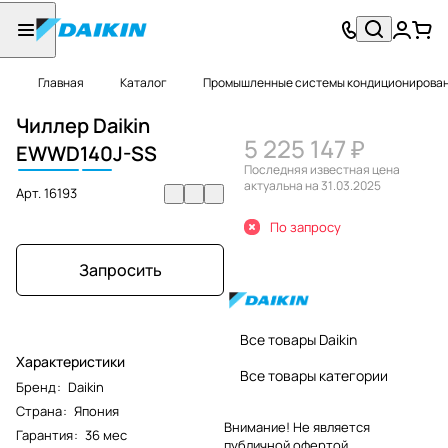
Главная
Каталог
Промышленные системы кондиционировани
Чиллер Daikin
5 225 147 ₽
EWWD
140
J-SS
Последняя известная цена
актуальна на 31.03.2025
Арт.
16193
По запросу
Запросить
Все товары Daikin
Характеристики
Все товары категории
Бренд
:
Daikin
Страна
:
Япония
Внимание! Не является
Гарантия
:
36 мес
публичной офертой.