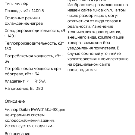
Тип
:
чиллер
Изображения, размещенные на
нашем сайте ru-daikin.ru, в том
Площадь, м2
:
1400.8
числе размер и цвет, могут
Основные режимы
:
отличаться от вида товара в
охлаждение/нагрев
реальности. Изменение
Холодопроизводительность, кВт
технических характеристик,
:
140.1
внешнего вида, комплектации
товара, возможны без
Теплопроизводительность, кВт
:
уведомления покупателя. В
180
случае сомнений уточняйте
Потребляемая мощность, кВт
:
характеристики и комплектацию
34
на официальном сайте
Потребляемая мощность при
производителя.
обогреве, кВт
:
34
Хладагент
:
R134A
?
Напряжение, В
:
380
Описание
Чиллер Daikin EWWD140J-SS для
центральных систем
холодоснабжения зданий.
Используется с водяным
контуром, фанкойлами,
Все описание