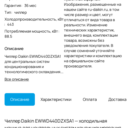
Изображения, размещенные на
Гарантия
:
36 мес
нашем сайте ru-daikin.ru, в том
Тип
:
чиллер
числе размер и цвет, могут
Холодопроизводительность, кВт
отличаться от вида товара в
:
443
реальности. Изменение
технических характеристик,
Потребляемая мощность, кВт
:
внешнего вида, комплектации
88.5
товара, возможны без
уведомления покупателя. В
Описание
случае сомнений уточняйте
характеристики и комплектацию
Чиллер Daikin EWWD440DZXSA1
на официальном сайте
для центральных систем
производителя.
кондиционирования и
технологического охлаждения.
Модель снята с производства и
Все описание
рассматривается для
обслуживания, ремонта или
замены в существующих
системах.
Описание
Характеристики
Оплата
Доставка
Чиллер Daikin EWWD440DZXSA1 — холодильная
машина для центральных систем кондиционирования