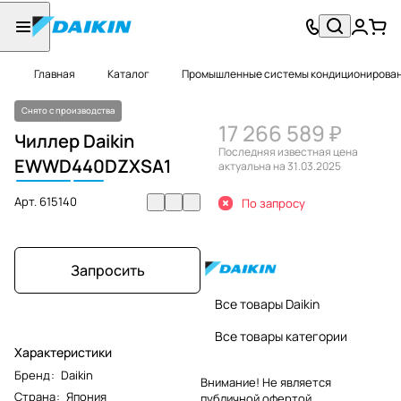
Главная
Каталог
Промышленные системы кондиционировани
Снято с производства
17 266 589 ₽
Чиллер Daikin
Последняя известная цена
EWWD
440
DZXSA1
актуальна на 31.03.2025
Арт.
615140
По запросу
Запросить
Все товары Daikin
Все товары категории
Характеристики
Бренд
:
Daikin
Внимание! Не является
Страна
:
Япония
публичной офертой.