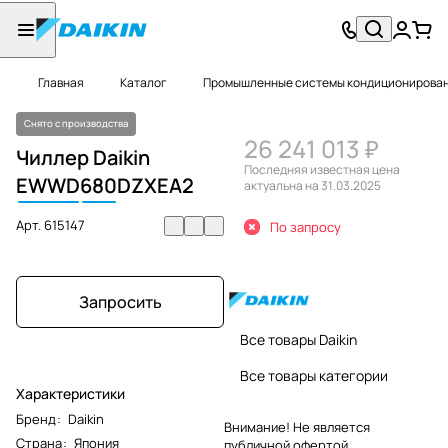
Главная
Каталог
Промышленные системы кондиционировани
Снято с производства
26 241 013 ₽
Чиллер Daikin
Последняя известная цена
EWWD
680
DZXEA2
актуальна на 31.03.2025
Арт.
615147
По запросу
Запросить
Все товары Daikin
Все товары категории
Характеристики
Бренд
:
Daikin
Внимание! Не является
Страна
:
Япония
публичной офертой.