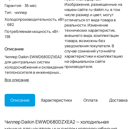
Изображения, размещенные на
Гарантия
:
36 мес
нашем сайте ru-daikin.ru, в том
Тип
:
чиллер
числе размер и цвет, могут
Холодопроизводительность, кВт
отличаться от вида товара в
:
682
реальности. Изменение
технических характеристик,
Потребляемая мощность, кВт
:
внешнего вида, комплектации
138
товара, возможны без
уведомления покупателя. В
Описание
случае сомнений уточняйте
характеристики и комплектацию
Чиллер Daikin EWWD680DZXEA2
на официальном сайте
для центральных систем
производителя.
холодоснабжения и охлаждения
теплоносителя в инженерных
контурах зданий. Модель снята
Все описание
с производства, важна точная
сверка артикула при замене.
Описание
Характеристики
Оплата
Доставка
Чиллер Daikin EWWD680DZXEA2 — холодильная
машина для центральных систем холодоснабжения,