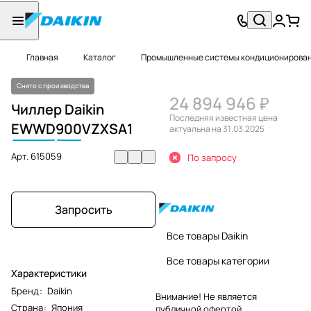
Главная
Каталог
Промышленные системы кондиционировани
Снято с производства
24 894 946 ₽
Чиллер Daikin
Последняя известная цена
EWWD
900
VZXSA1
актуальна на 31.03.2025
Арт.
615059
По запросу
Запросить
Все товары Daikin
Все товары категории
Характеристики
Бренд
:
Daikin
Внимание! Не является
Страна
:
Япония
публичной офертой.