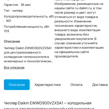
Изображения, размещенные на
Гарантия
:
36 мес
нашем сайте ru-daikin.ru, в том
Тип
:
чиллер
числе размер и цвет, могут
Холодопроизводительность, кВт
отличаться от вида товара в
:
901
реальности. Изменение
технических характеристик,
Потребляемая мощность, кВт
:
внешнего вида, комплектации
159
товара, возможны без
уведомления покупателя. В
Описание
случае сомнений уточняйте
характеристики и комплектацию
Чиллер Daikin EWWD900VZXSA1
на официальном сайте
для централизованного
производителя.
охлаждения теплоносителя в
инженерных и технологических
системах. Модель снята с
Все описание
производства; при подборе
важен полный артикул.
Описание
Характеристики
Оплата
Доставка
Чиллер Daikin EWWD900VZXSA1 — холодильная
машина для подготовки охлаждённой жидкости в