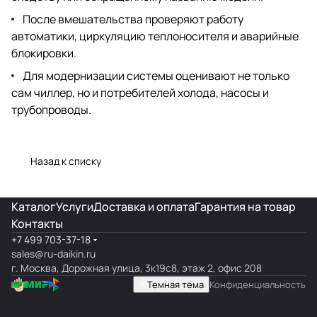
После вмешательства проверяют работу
автоматики, циркуляцию теплоносителя и аварийные
блокировки.
Для модернизации системы оценивают не только
сам чиллер, но и потребителей холода, насосы и
трубопроводы.
Назад к списку
Каталог
Услуги
Доставка и оплата
Гарантия на товар
Контакты
+7 499 703-37-18
sales@ru-daikin.ru
г. Москва, Дорожная улица, 3к19с8, этаж 2, офис 208
Темная тема
Конфиденциальность