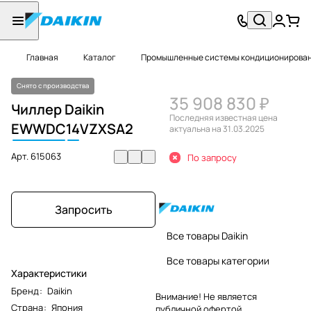
Главная
Каталог
Промышленные системы кондиционировани
Снято с производства
35 908 830 ₽
Чиллер Daikin
Последняя известная цена
EWWDC
14
VZXSA2
актуальна на 31.03.2025
Арт.
615063
По запросу
Запросить
Все товары Daikin
Все товары категории
Характеристики
Бренд
:
Daikin
Внимание! Не является
Страна
:
Япония
публичной офертой.