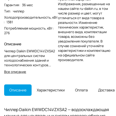
Изображения, размещенные на
Гарантия
:
36 мес
нашем сайте ru-daikin.ru, в том
Тип
:
чиллер
числе размер и цвет, могут
Холодопроизводительность, кВт
отличаться от вида товара в
:
1381
реальности. Изменение
технических характеристик,
Потребляемая мощность, кВт
:
внешнего вида, комплектации
276
товара, возможны без
уведомления покупателя. В
Описание
случае сомнений уточняйте
характеристики и комплектацию
Чиллер Daikin EWWDC14VZXSA2
на официальном сайте
для центральных систем
производителя.
холодоснабжения зданий и
технологических контуров.
Модель снята с производства и
Все описание
актуальна для ремонта,
обслуживания или подбора
замены.
Описание
Характеристики
Оплата
Доставка
Чиллер Daikin EWWDC14VZXSA2 — водоохлаждающая
машина для центральных систем холодоснабжения.