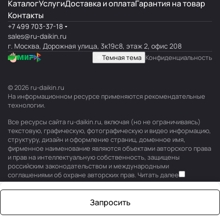
Каталог
Услуги
Доставка и оплата
Гарантия на товар
Контакты
+7 499 703-37-18
sales@ru-daikin.ru
г. Москва, Дорожная улица, 3к19с8, этаж 2, офис 208
Темная тема
Конфиденциальность
© 2026 ru-daikin.ru
На информационном ресурсе применяются
рекомендательные
технологии
.
Все ресурсы сайта ru-daikin.ru, включая (но не ограничиваясь)
текстовую, графическую, фотографическую и видео информацию,
структуру, дизайн и оформление страниц, доменное имя,
фирменное наименование являются объектами авторского права
и прав на интеллектуальную собственность, защищены
российским законодательством и международными
соглашениями об охране авторских прав.
Читать далее
Запросить