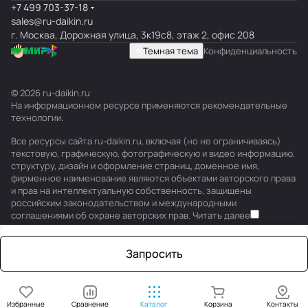
+7 499 703-37-18
sales@ru-daikin.ru
г. Москва, Дорожная улица, 3к19с8, этаж 2, офис 208
Темная тема
Конфиденциальность
© 2026 ru-daikin.ru
На информационном ресурсе применяются
рекомендательные
технологии
.
Все ресурсы сайта ru-daikin.ru, включая (но не ограничиваясь)
текстовую, графическую, фотографическую и видео информацию,
структуру, дизайн и оформление страниц, доменное имя,
фирменное наименование являются объектами авторского права
и прав на интеллектуальную собственность, защищены
российским законодательством и международными
соглашениями об охране авторских прав.
Читать далее
Запросить
Избранные
Сравнение
Каталог
Корзина
Контакты