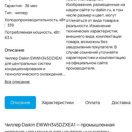
Изображения, размещенные на
Гарантия
:
36 мес
нашем сайте ru-daikin.ru, в том
Тип
:
чиллер
числе размер и цвет, могут
Холодопроизводительность, кВт
отличаться от вида товара в
:
339
реальности. Изменение
технических характеристик,
Потребляемая мощность, кВт
:
внешнего вида, комплектации
63.4
товара, возможны без
уведомления покупателя. В
Описание
случае сомнений уточняйте
характеристики и комплектацию
Чиллер Daikin EWWH345DZXEA1
на официальном сайте
для центральных систем
производителя.
кондиционирования и
технологического охлаждения.
Модель снята с производства и
Все описание
актуальна для обслуживания и
подбора замены.
Описание
Характеристики
Оплата
Доставка
Чиллер Daikin EWWH345DZXEA1 — промышленная
холодильная машина для центральных систем