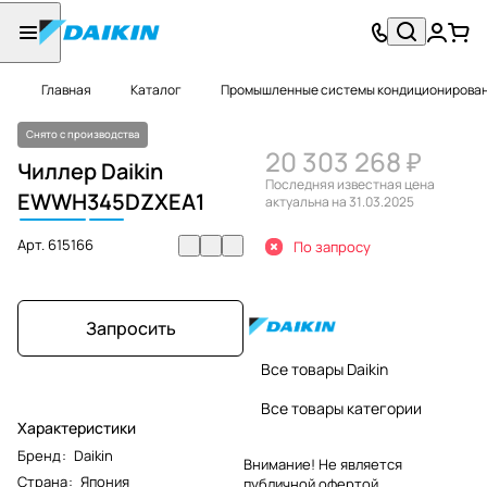
Главная
Каталог
Промышленные системы кондиционировани
Снято с производства
20 303 268 ₽
Чиллер Daikin
Последняя известная цена
EWWH
345
DZXEA1
актуальна на 31.03.2025
Арт.
615166
По запросу
Запросить
Все товары Daikin
Все товары категории
Характеристики
Бренд
:
Daikin
Внимание! Не является
Страна
:
Япония
публичной офертой.