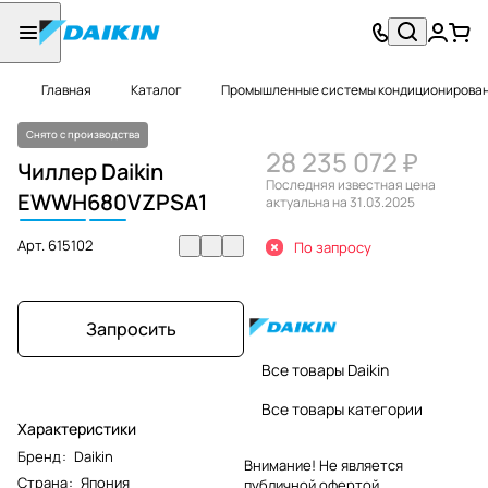
Главная
Каталог
Промышленные системы кондиционировани
Снято с производства
28 235 072 ₽
Чиллер Daikin
Последняя известная цена
EWWH
680
VZPSA1
актуальна на 31.03.2025
Арт.
615102
По запросу
Запросить
Все товары Daikin
Все товары категории
Характеристики
Бренд
:
Daikin
Внимание! Не является
Страна
:
Япония
публичной офертой.