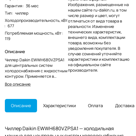
Изображения, размещенные на
Гарантия
:
36 мес
нашем сайте ru-daikin.ru, в том
Тип
:
чиллер
числе размер и цвет, могут
Холодопроизводительность, кВт
отличаться от вида товара в
:
677
реальности. Изменение
технических характеристик,
Потребляемая мощность, кВт
:
внешнего вида, комплектации
119
товара, возможны без
уведомления покупателя. В
Описание
случае сомнений уточняйте
характеристики и комплектацию
Чиллер Daikin EWWH680VZPSA1
на официальном сайте
для центральных систем
производителя.
холодоснабжения с жидкостным
контуром. Применяется в
инженерных системах зданий и
Все описание
технологических установках.
Описание
Характеристики
Оплата
Доставка
Чиллер Daikin EWWH680VZPSA1 — холодильная
машина для центральных систем холодоснабжения,