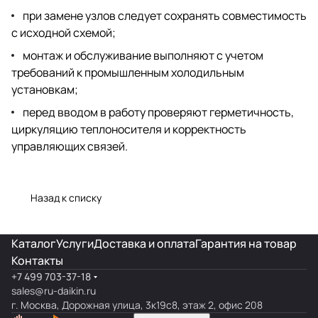
при замене узлов следует сохранять совместимость
с исходной схемой;
монтаж и обслуживание выполняют с учетом
требований к промышленным холодильным
установкам;
перед вводом в работу проверяют герметичность,
циркуляцию теплоносителя и корректность
управляющих связей.
Назад к списку
Каталог
Услуги
Доставка и оплата
Гарантия на товар
Контакты
+7 499 703-37-18
sales@ru-daikin.ru
г. Москва, Дорожная улица, 3к19с8, этаж 2, офис 208