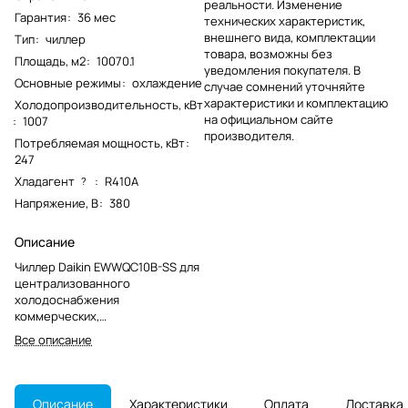
реальности. Изменение
Гарантия
:
36 мес
технических характеристик,
внешнего вида, комплектации
Тип
:
чиллер
товара, возможны без
Площадь, м2
:
10070.1
уведомления покупателя. В
Основные режимы
:
охлаждение
случае сомнений уточняйте
характеристики и комплектацию
Холодопроизводительность, кВт
на официальном сайте
:
1007
производителя.
Потребляемая мощность, кВт
:
247
Хладагент
:
R410A
?
Напряжение, В
:
380
Описание
Чиллер Daikin EWWQC10B-SS для
централизованного
холодоснабжения
коммерческих,
административных и
Все описание
производственных объектов.
Модель снята с производства и
подбирается с учётом
существующей системы.
Описание
Характеристики
Оплата
Доставка