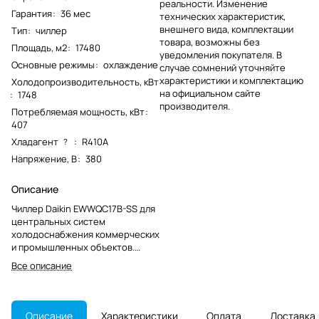
реальности. Изменение
Гарантия
:
36 мес
технических характеристик,
внешнего вида, комплектации
Тип
:
чиллер
товара, возможны без
Площадь, м2
:
17480
уведомления покупателя. В
Основные режимы
:
охлаждение
случае сомнений уточняйте
характеристики и комплектацию
Холодопроизводительность, кВт
на официальном сайте
:
1748
производителя.
Потребляемая мощность, кВт
:
407
Хладагент
:
R410A
?
Напряжение, В
:
380
Описание
Чиллер Daikin EWWQC17B-SS для
центральных систем
холодоснабжения коммерческих
и промышленных объектов.
Модель предназначена для
Все описание
охлаждения жидкостного
контура и снята с производства.
Описание
Характеристики
Оплата
Доставка