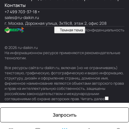
Контакты
+7 499 703-37-18
sales@ru-daikin.ru
г. Москва, Дорожная улица, 3к19с8, этаж 2, офис 208
Темная тема
Конфиденциальность
© 2026 ru-daikin.ru
На информационном ресурсе применяются
рекомендательные
технологии
.
Все ресурсы сайта ru-daikin.ru, включая (но не ограничиваясь)
текстовую, графическую, фотографическую и видео информацию,
структуру, дизайн и оформление страниц, доменное имя,
фирменное наименование являются объектами авторского права
и прав на интеллектуальную собственность, защищены
российским законодательством и международными
соглашениями об охране авторских прав.
Читать далее
Запросить