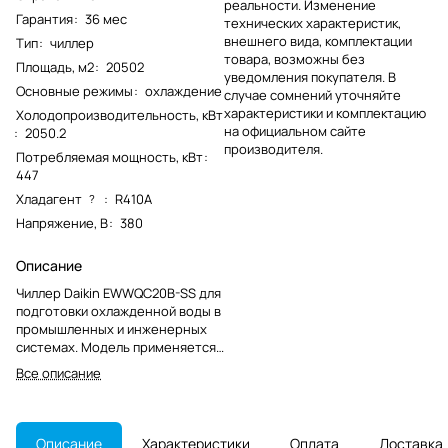
реальности. Изменение
Гарантия
:
36 мес
технических характеристик,
внешнего вида, комплектации
Тип
:
чиллер
товара, возможны без
Площадь, м2
:
20502
уведомления покупателя. В
Основные режимы
:
охлаждение
случае сомнений уточняйте
характеристики и комплектацию
Холодопроизводительность, кВт
на официальном сайте
:
2050.2
производителя.
Потребляемая мощность, кВт
:
447
Хладагент
:
R410A
?
Напряжение, В
:
380
Описание
Чиллер Daikin EWWQC20B-SS для
подготовки охлажденной воды в
промышленных и инженерных
системах. Модель применяется
в центральных контурах
Все описание
холодоснабжения и снята с
производства.
Описание
Характеристики
Оплата
Доставка