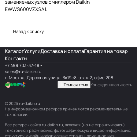
заменяемых узлов с чиллером Daikin
EWWS600VZXSA1.
Назад к списку
Каталог
Услуги
Доставка и оплата
Гарантия на товар
Контакты
+7 499 703-37-18
sales@ru-daikin.ru
г. Москва, Дорожная улица, 3к19с8, этаж 2, офис 208
Темная тема
Конфиденциальность
© 2026 ru-daikin.ru
На информационном ресурсе применяются
рекомендательные
технологии
.
Все ресурсы сайта ru-daikin.ru, включая (но не ограничиваясь)
текстовую, графическую, фотографическую и видео информацию,
структуру, дизайн и оформление страниц, доменное имя,