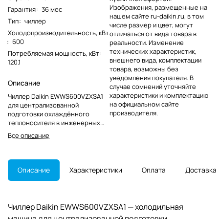
Изображения, размещенные на
Гарантия
:
36 мес
нашем сайте ru-daikin.ru, в том
Тип
:
чиллер
числе размер и цвет, могут
Холодопроизводительность, кВт
отличаться от вида товара в
:
600
реальности. Изменение
технических характеристик,
Потребляемая мощность, кВт
:
внешнего вида, комплектации
120.1
товара, возможны без
уведомления покупателя. В
Описание
случае сомнений уточняйте
характеристики и комплектацию
Чиллер Daikin EWWS600VZXSA1
на официальном сайте
для централизованной
производителя.
подготовки охлаждённого
теплоносителя в инженерных
системах. Модель снята с
Все описание
производства и актуальна для
замены, ремонта и
обслуживания действующих
установок.
Описание
Характеристики
Оплата
Доставка
Чиллер Daikin EWWS600VZXSA1 — холодильная
машина для централизованной подготовки