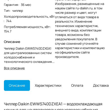
Изображения, размещенные на
Гарантия
:
36 мес
нашем сайте ru-daikin.ru, в том
Тип
:
чиллер
числе размер и цвет, могут
Холодопроизводительность, кВт
отличаться от вида товара в
:
744
реальности. Изменение
технических характеристик,
Потребляемая мощность, кВт
:
внешнего вида, комплектации
154.7
товара, возможны без
уведомления покупателя. В
Описание
случае сомнений уточняйте
характеристики и комплектацию
Чиллер Daikin EWWS740DZXEA1
на официальном сайте
для централизованных систем
производителя.
холодоснабжения и
технологического охлаждения.
Модель снята с производства,
Все описание
что важно учитывать при замене
и подборе аналога.
Описание
Характеристики
Оплата
Доставка
Чиллер Daikin EWWS740DZXEA1 — водоохлаждающая
машина для централизованного холодоснабжения.