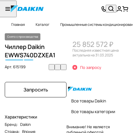
Главная
Каталог
Промышленные системы кондиционировани
Снято с производства
25 852 572 ₽
Чиллер Daikin
Последняя известная цена
EWWS
740
DZXEA1
актуальна на 31.03.2025
Арт.
615199
По запросу
Запросить
Все товары Daikin
Все товары категории
Характеристики
Бренд
:
Daikin
Внимание! Не является
Страна
:
Япония
публичной офертой.