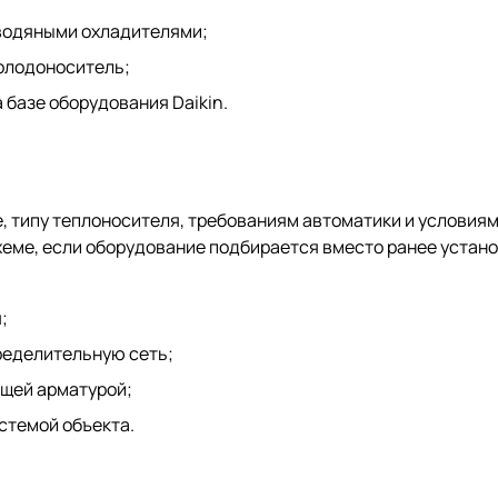
 водяными охладителями;
холодоноситель;
базе оборудования Daikin.
е, типу теплоносителя, требованиям автоматики и услов
еме, если оборудование подбирается вместо ранее устано
;
ределительную сеть;
ющей арматурой;
стемой объекта.