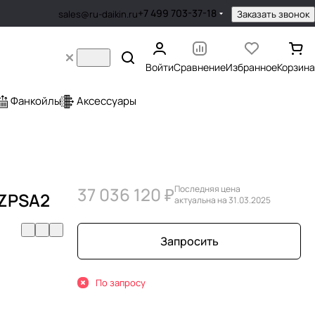
+7 499 703-37-18
Заказать звонок
sales@ru-daikin.ru
Войти
Сравнение
Избранное
Корзина
Фанкойлы
Аксессуары
37 036 120 ₽
Последняя цена
ZPSA2
актуальна на 31.03.2025
Запросить
По запросу