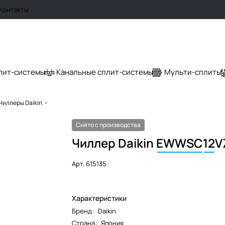
Контакты
лит-системы
Канальные сплит-системы
Мульти-сплиты
Чиллеры Daikin
Снято с производства
Чиллер Daikin
EWWSC
12
V
Арт.
615135
Характеристики
Бренд
:
Daikin
Страна
:
Япония