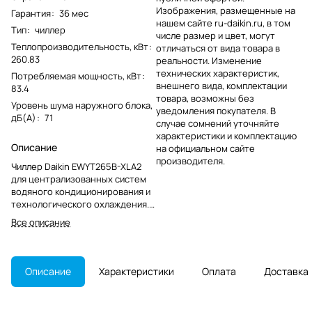
Изображения, размещенные на
Гарантия
:
36 мес
нашем сайте ru-daikin.ru, в том
Тип
:
чиллер
числе размер и цвет, могут
Теплопроизводительность, кВт
:
отличаться от вида товара в
260.83
реальности. Изменение
технических характеристик,
Потребляемая мощность, кВт
:
внешнего вида, комплектации
83.4
товара, возможны без
Уровень шума наружного блока,
уведомления покупателя. В
дБ(А)
:
71
случае сомнений уточняйте
характеристики и комплектацию
Описание
на официальном сайте
производителя.
Чиллер Daikin EWYT265B-XLA2
для централизованных систем
водяного кондиционирования и
технологического охлаждения.
Модель снята с производства,
Все описание
что важно учитывать при замене
и обслуживании.
Описание
Характеристики
Оплата
Доставка