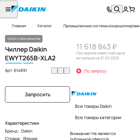
Главная
Каталог
Промышленные системы кондиционировани
Снято с производства
11 618 843 ₽
Чиллер Daikin
Последняя известная цена
EWYT
265
B-XLA2
актуальна на 31.03.2025
Арт.
614891
По запросу
Запросить
Все товары Daikin
Все товары категории
Характеристики
Бренд
:
Daikin
Внимание! Не является
Страна
:
Япония
публичной офертой.