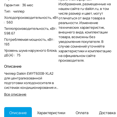
Изображения, размещенные на
Гарантия
:
36 мес
нашем сайте ru-daikin.ru, в том
Тип
:
чиллер
числе размер и цвет, могут
Холодопроизводительность, кВт
отличаться от вида товара в
:
560
реальности. Изменение
технических характеристик,
Теплопроизводительность, кВт
:
внешнего вида, комплектации
598.67
товара, возможны без
Потребляемая мощность, кВт
:
уведомления покупателя. В
193
случае сомнений уточняйте
Уровень шума наружного блока,
характеристики и комплектацию
дБ(А)
:
75
на официальном сайте
производителя.
Описание
Чиллер Daikin EWYT600B-XLA2
для централизованной
подготовки холодоносителя в
системах кондиционирования и
технологического охлаждения.
Все описание
Модель снята с производства.
Описание
Характеристики
Оплата
Доставка