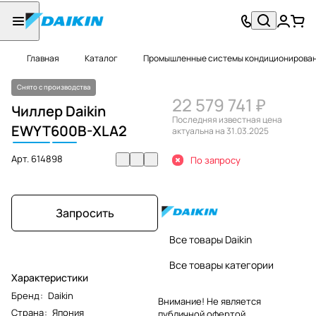
Главная
Каталог
Промышленные системы кондиционировани
Снято с производства
22 579 741 ₽
Чиллер Daikin
Последняя известная цена
EWYT
600
B-XLA2
актуальна на 31.03.2025
Арт.
614898
По запросу
Запросить
Все товары Daikin
Все товары категории
Характеристики
Бренд
:
Daikin
Внимание! Не является
Страна
:
Япония
публичной офертой.