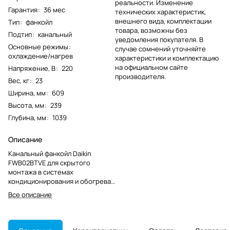
реальности. Изменение
Гарантия
:
36 мес
технических характеристик,
внешнего вида, комплектации
Тип
:
фанкойл
товара, возможны без
Подтип
:
канальный
уведомления покупателя. В
Основные режимы
:
случае сомнений уточняйте
охлаждение/нагрев
характеристики и комплектацию
на официальном сайте
Напряжение, В
:
220
производителя.
Вес, кг
:
23
Ширина, мм
:
609
Высота, мм
:
239
Глубина, мм
:
1039
Описание
Канальный фанкойл Daikin
FWB02BTVE для скрытого
монтажа в системах
кондиционирования и обогрева.
Модель снята с производства,
Все описание
важна проверка совместимости
при замене.