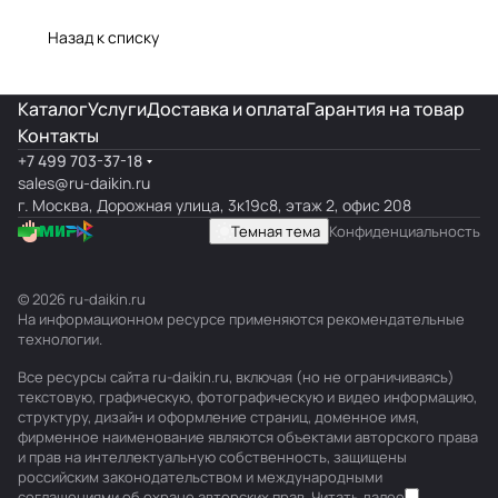
Назад к списку
Каталог
Услуги
Доставка и оплата
Гарантия на товар
Контакты
+7 499 703-37-18
sales@ru-daikin.ru
г. Москва, Дорожная улица, 3к19с8, этаж 2, офис 208
Темная тема
Конфиденциальность
© 2026 ru-daikin.ru
На информационном ресурсе применяются
рекомендательные
технологии
.
Все ресурсы сайта ru-daikin.ru, включая (но не ограничиваясь)
текстовую, графическую, фотографическую и видео информацию,
структуру, дизайн и оформление страниц, доменное имя,
фирменное наименование являются объектами авторского права
и прав на интеллектуальную собственность, защищены
российским законодательством и международными
соглашениями об охране авторских прав.
Читать далее