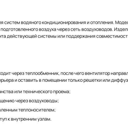
ля систем водяного кондиционирования и отопления. Моде
 подготовленного воздуха через сеть воздуховодов. Издел
онта действующей системы или поддержания совместимост
дит через теплообменник, после чего вентилятор направл
ерьера и оставить в помещении только решетки или диффу
анства или технического проема;
ещению через воздуховоды;
овленным теплоносителем;
уп к внутренним узлам.