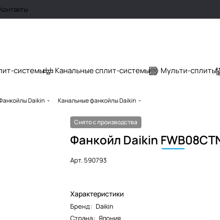
Контакты
лит-системы
Канальные сплит-системы
Мульти-сплиты
Фанкойлы Daikin
Канальные фанкойлы Daikin
Снято с производства
Фанкойл Daikin
FWB
08CT
Арт.
590793
Характеристики
Бренд
:
Daikin
Страна
:
Япония