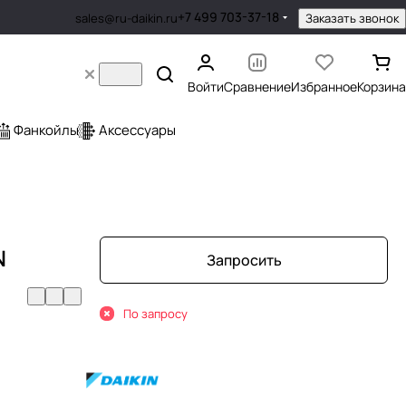
+7 499 703-37-18
Заказать звонок
sales@ru-daikin.ru
Войти
Сравнение
Избранное
Корзина
Фанкойлы
Аксессуары
N
Запросить
По запросу