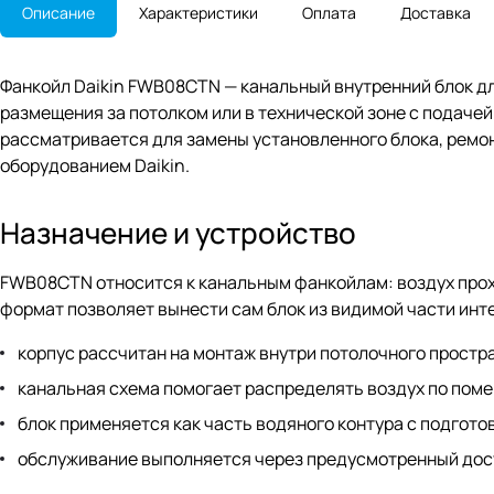
Описание
Характеристики
Оплата
Доставка
Фанкойл Daikin FWB08CTN — канальный внутренний блок д
размещения за потолком или в технической зоне с подачей
рассматривается для замены установленного блока, рем
оборудованием Daikin.
Назначение и устройство
FWB08CTN относится к канальным фанкойлам: воздух прохо
формат позволяет вынести сам блок из видимой части инт
корпус рассчитан на монтаж внутри потолочного простр
канальная схема помогает распределять воздух по пом
блок применяется как часть водяного контура с подгот
обслуживание выполняется через предусмотренный дост