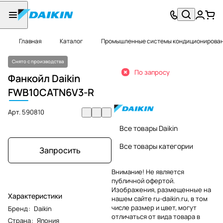
Главная
Каталог
Промышленные системы кондиционировани
Снято с производства
По запросу
Фанкойл Daikin
FWB
10CATN6V3-R
Арт.
590810
Все товары Daikin
Все товары категории
Запросить
Внимание! Не является
публичной офертой.
Изображения, размещенные на
Характеристики
нашем сайте ru-daikin.ru, в том
числе размер и цвет, могут
Бренд
:
Daikin
отличаться от вида товара в
Страна
:
Япония