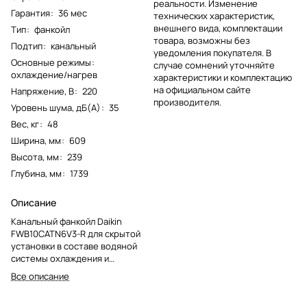
реальности. Изменение
Гарантия
:
36 мес
технических характеристик,
внешнего вида, комплектации
Тип
:
фанкойл
товара, возможны без
Подтип
:
канальный
уведомления покупателя. В
Основные режимы
:
случае сомнений уточняйте
охлаждение/нагрев
характеристики и комплектацию
на официальном сайте
Напряжение, В
:
220
производителя.
Уровень шума, дБ(А)
:
35
Вес, кг
:
48
Ширина, мм
:
609
Высота, мм
:
239
Глубина, мм
:
1739
Описание
Канальный фанкойл Daikin
FWB10CATN6V3-R для скрытой
установки в составе водяной
системы охлаждения и
обогрева. Подходит для
Все описание
распределения воздуха через
воздуховоды.