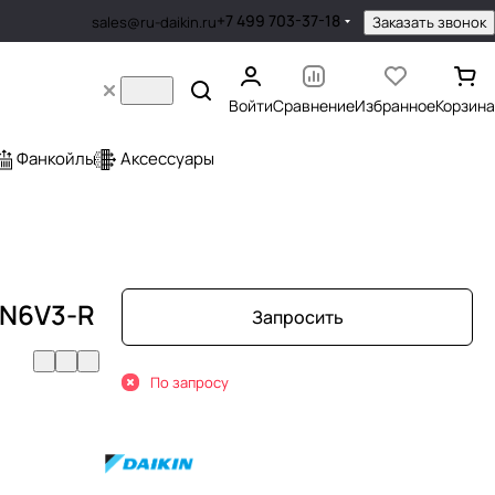
+7 499 703-37-18
Заказать звонок
sales@ru-daikin.ru
Войти
Сравнение
Избранное
Корзина
Фанкойлы
Аксессуары
TN6V3-R
Запросить
По запросу