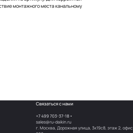
тствие монтажного места канальному
Связаться с нами
+7 499 703-37-18
sales@ru-daikin.ru
г. Москва, Дорожная улица, 3к19с8, этаж 2, офис