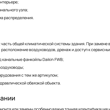
интерьере;
анального узла;
ма распределения.
к часть общей климатической системы здания. При замене 
расположение воздуховодов, дренаж и доступ к сервисны
 канальные фанкойлы Daikin FWB;
воздуховоды;
рудования с тем же артикулом;
идравлической обвязкой объекта.
вании
емонта или замены особенно важна точная идентификация и