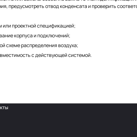
ния, предусмотреть отвод конденсата и проверить соотве
м или проектной спецификацией;
вание корпуса и подключений;
ой схеме распределения воздуха;
овместимость с действующей системой.
кты