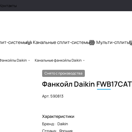
Контакты
лит-системы
Канальные сплит-системы
Мульти-сплиты
Фанкойлы Daikin
Канальные фанкойлы Daikin
Снято с производства
Фанкойл Daikin
FWB
17CA
Арт.
590813
Характеристики
Бренд
:
Daikin
Страна
:
Япония