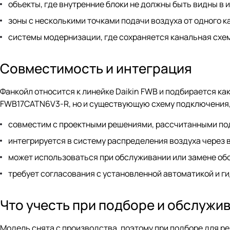
объекты, где внутренние блоки не должны быть видны в 
зоны с несколькими точками подачи воздуха от одного к
системы модернизации, где сохраняется канальная схе
Совместимость и интеграция
Фанкойл относится к линейке Daikin FWB и подбирается ка
FWB17CATN6V3-R, но и существующую схему подключения, 
совместим с проектными решениями, рассчитанными под
интегрируется в систему распределения воздуха через 
может использоваться при обслуживании или замене обо
требует согласования с установленной автоматикой и г
Что учесть при подборе и обслужи
Модель снята с производства, поэтому при подборе для р