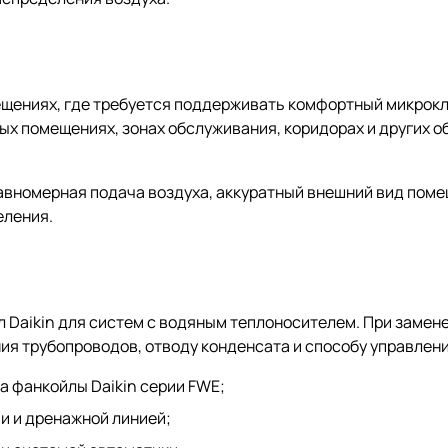
ещениях, где требуется поддерживать комфортный микрок
вых помещениях, зонах обслуживания, коридорах и других 
равномерная подача воздуха, аккуратный внешний вид пом
еления.
Daikin для систем с водяным теплоносителем. При замене
я трубопроводов, отводу конденсата и способу управлени
 фанкойлы Daikin серии FWE;
и и дренажной линией;