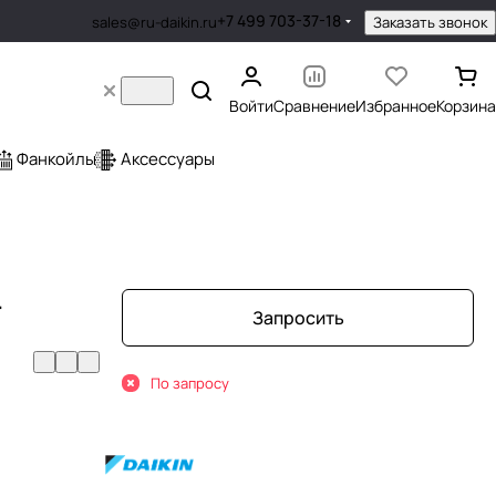
+7 499 703-37-18
Заказать звонок
sales@ru-daikin.ru
Войти
Сравнение
Избранное
Корзина
Фанкойлы
Аксессуары
T
Запросить
По запросу