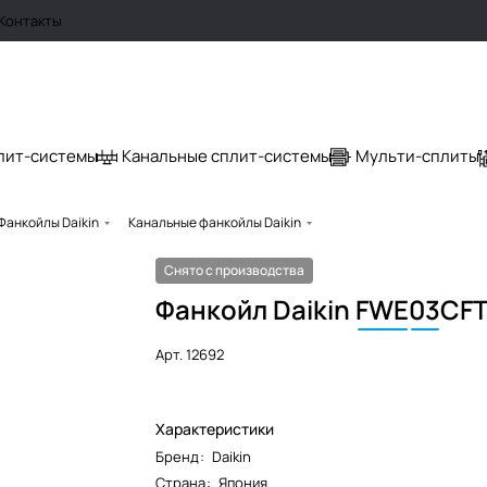
Контакты
лит-системы
Канальные сплит-системы
Мульти-сплиты
Фанкойлы Daikin
Канальные фанкойлы Daikin
Снято с производства
Фанкойл Daikin
FWE
03
CF
Арт.
12692
Характеристики
Бренд
:
Daikin
Страна
:
Япония