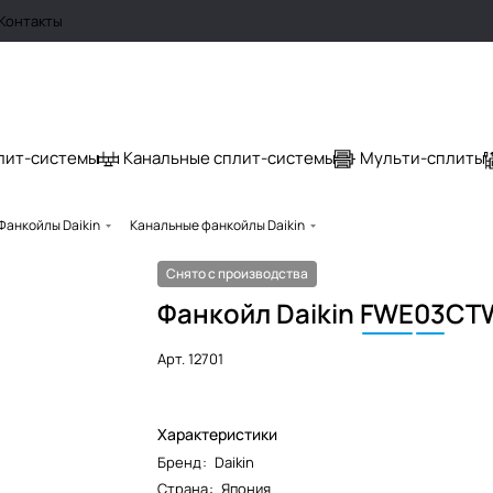
Контакты
лит-системы
Канальные сплит-системы
Мульти-сплиты
Фанкойлы Daikin
Канальные фанкойлы Daikin
Снято с производства
Фанкойл Daikin
FWE
03
CT
Арт.
12701
Характеристики
Бренд
:
Daikin
Страна
:
Япония