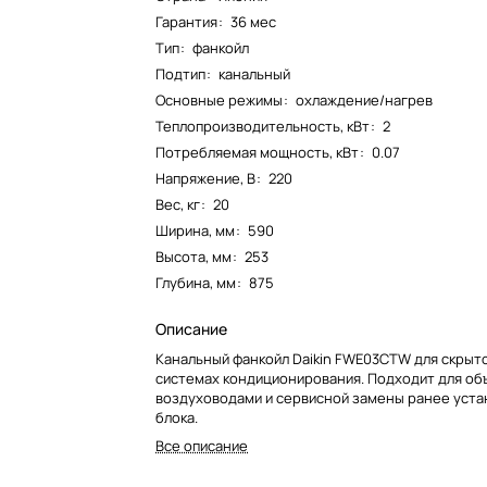
Гарантия
:
36 мес
Тип
:
фанкойл
Подтип
:
канальный
Основные режимы
:
охлаждение/нагрев
Теплопроизводительность, кВт
:
2
Потребляемая мощность, кВт
:
0.07
Напряжение, В
:
220
Вес, кг
:
20
Ширина, мм
:
590
Высота, мм
:
253
Глубина, мм
:
875
Описание
Канальный фанкойл Daikin FWE03CTW для скрыто
системах кондиционирования. Подходит для об
воздуховодами и сервисной замены ранее уст
блока.
Все описание