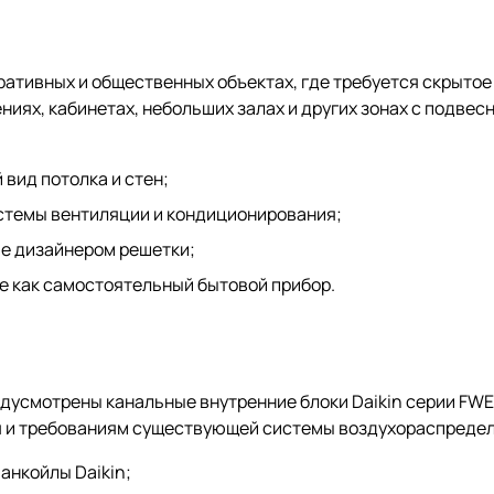
ативных и общественных объектах, где требуется скрыто
ниях, кабинетах, небольших залах и других зонах с подве
вид потолка и стен;
стемы вентиляции и кондиционирования;
ые дизайнером решетки;
не как самостоятельный бытовой прибор.
едусмотрены канальные внутренние блоки Daikin серии FW
я и требованиям существующей системы воздухораспредел
анкойлы Daikin;