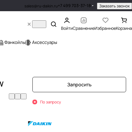
+7 499 703-37-18
Заказать звонок
sales@ru-daikin.ru
Войти
Сравнение
Избранное
Корзина
Фанкойлы
Аксессуары
W
Запросить
По запросу