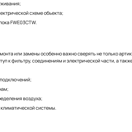
уживания;
ектрической схеме объекта;
блока FWE03CTW.
монта или замены особенно важно сверять не только артик
уп к фильтру, соединениям и электрической части, а такж
 подключений;
нам;
ределения воздуха;
й климатической системы.