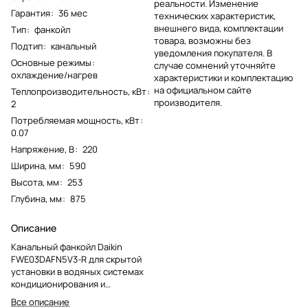
реальности. Изменение
Гарантия
:
36 мес
технических характеристик,
внешнего вида, комплектации
Тип
:
фанкойл
товара, возможны без
Подтип
:
канальный
уведомления покупателя. В
Основные режимы
:
случае сомнений уточняйте
охлаждение/нагрев
характеристики и комплектацию
на официальном сайте
Теплопроизводительность, кВт
:
производителя.
2
Потребляемая мощность, кВт
:
0.07
Напряжение, В
:
220
Ширина, мм
:
590
Высота, мм
:
253
Глубина, мм
:
875
Описание
Канальный фанкойл Daikin
FWE03DAFN5V3-R для скрытой
установки в водяных системах
кондиционирования и
отопления. Модель снята с
Все описание