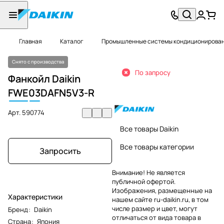
Главная
Каталог
Промышленные системы кондиционировани
Снято с производства
По запросу
Фанкойл Daikin
FWE
03
DAFN5V3-R
Арт.
590774
Все товары Daikin
Все товары категории
Запросить
Внимание! Не является
публичной офертой.
Изображения, размещенные на
Характеристики
нашем сайте ru-daikin.ru, в том
числе размер и цвет, могут
Бренд
:
Daikin
отличаться от вида товара в
Страна
:
Япония