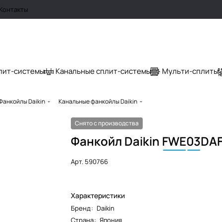
Контакты
лит-системы
Канальные сплит-системы
Мульти-сплиты
Фанкойлы Daikin
Канальные фанкойлы Daikin
Снято с производства
Фанкойл Daikin
FWE
03
DAF
Арт.
590766
Характеристики
Бренд
:
Daikin
Страна
:
Япония