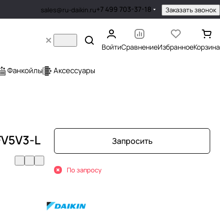
+7 499 703-37-18
Заказать звонок
sales@ru-daikin.ru
Войти
Сравнение
Избранное
Корзина
Фанкойлы
Аксессуары
V5V3-L
Запросить
По запросу