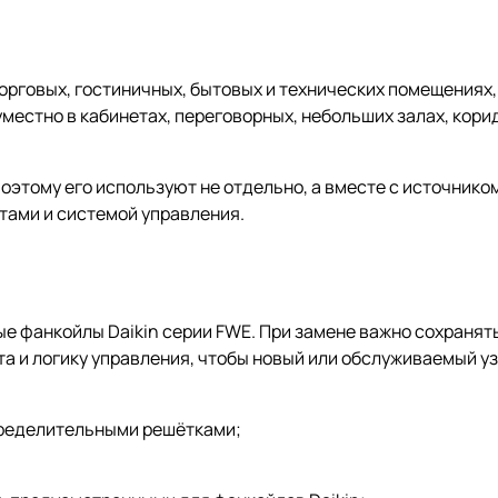
рговых, гостиничных, бытовых и технических помещениях,
местно в кабинетах, переговорных, небольших залах, кори
оэтому его используют не отдельно, а вместе с источнико
тами и системой управления.
е фанкойлы Daikin серии FWE. При замене важно сохранять
та и логику управления, чтобы новый или обслуживаемый у
пределительными решётками;