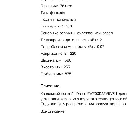
Гарантия
:
36 мес
Тип
:
фанкойл
Подтип
:
канальный
Площадь, м2
:
100
Основные режимы
:
охлаждение/нагрев
Теплопроизводительность, кВт
:
2
Потребляемая мощность, кВт
:
0.07
Напряжение, В
:
220
Ширина, мм
:
590
Высота, мм
:
253
Глубина, мм
:
875
Описание
Канальный фанкойл Daikin FWE03DAFV5V3-L для 
установки в системах водяного охлаждения и о
Подходит для распределения воздуха через во
Все описание