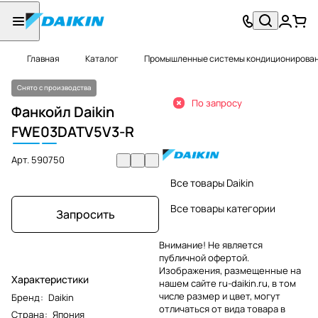
Главная
Каталог
Промышленные системы кондиционировани
Снято с производства
По запросу
Фанкойл Daikin
FWE
03
DATV5V3-R
Арт.
590750
Все товары Daikin
Все товары категории
Запросить
Внимание! Не является
публичной офертой.
Изображения, размещенные на
Характеристики
нашем сайте ru-daikin.ru, в том
числе размер и цвет, могут
Бренд
:
Daikin
отличаться от вида товара в
Страна
:
Япония