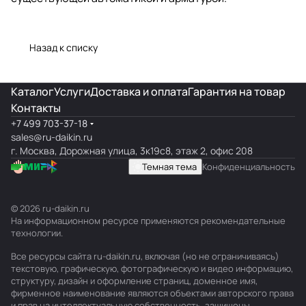
Назад к списку
Каталог
Услуги
Доставка и оплата
Гарантия на товар
Контакты
+7 499 703-37-18
sales@ru-daikin.ru
г. Москва, Дорожная улица, 3к19с8, этаж 2, офис 208
Темная тема
Конфиденциальность
© 2026 ru-daikin.ru
На информационном ресурсе применяются
рекомендательные
технологии
.
Все ресурсы сайта ru-daikin.ru, включая (но не ограничиваясь)
текстовую, графическую, фотографическую и видео информацию,
структуру, дизайн и оформление страниц, доменное имя,
фирменное наименование являются объектами авторского права
и прав на интеллектуальную собственность, защищены