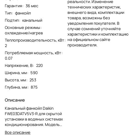
реальности. Изменение
Гарантия
:
36 мес
технических характеристик,
внешнего вида, комплектации
Тип
:
фанкойл
товара, возможны без
Подтип
:
канальный
уведомления покупателя. В
Основные режимы
:
случае сомнений уточняйте
охлаждение/нагрев
характеристики и комплектацию
на официальном сайте
Теплопроизводительность, кВт
:
производителя.
2
Потребляемая мощность, кВт
:
0.07
Напряжение, В
:
220
Ширина, мм
:
590
Высота, мм
:
253
Глубина, мм
:
875
Описание
Канальный фанкойл Daikin
FWE03DATV5V3-R для скрытой
установки в водяных системах
кондиционирования. Модель
снята с производства и
Все описание