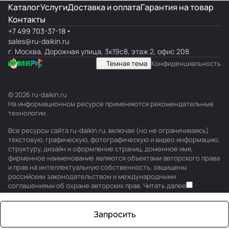
Каталог
Услуги
Доставка и оплата
Гарантия на товар
Контакты
+7 499 703-37-18
sales@ru-daikin.ru
г. Москва, Дорожная улица, 3к19с8, этаж 2, офис 208
Темная тема
Конфиденциальность
© 2026 ru-daikin.ru
На информационном ресурсе применяются
рекомендательные
технологии
.
Все ресурсы сайта ru-daikin.ru, включая (но не ограничиваясь)
текстовую, графическую, фотографическую и видео информацию,
структуру, дизайн и оформление страниц, доменное имя,
фирменное наименование являются объектами авторского права
и прав на интеллектуальную собственность, защищены
российским законодательством и международными
соглашениями об охране авторских прав.
Читать далее
Запросить