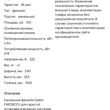
реальности. Изменение
Гарантия
:
36 мес
технических характеристик,
внешнего вида, комплектации
Тип
:
фанкойл
товара, возможны без
Подтип
:
канальный
уведомления покупателя. В
Площадь, м2
:
150
случае сомнений уточняйте
характеристики и комплектацию
Основные режимы
:
на официальном сайте
охлаждение/нагрев
производителя.
Теплопроизводительность, кВт
:
4.64
Потребляемая мощность, кВт
:
0.18
Напряжение, В
:
220
Вес, кг
:
41
Ширина, мм
:
590
Высота, мм
:
253
Глубина, мм
:
1565
Описание
Канальный фанкойл Daikin
FWE08CFU для скрытой
установки в водяных системах