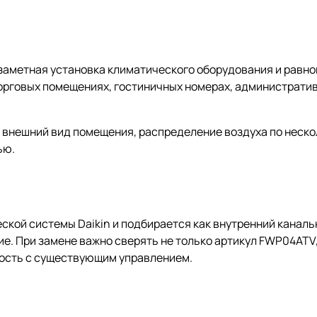
езаметная установка климатического оборудования и равн
торговых помещениях, гостиничных номерах, административ
 внешний вид помещения, распределение воздуха по неско
ью.
еской системы Daikin и подбирается как внутренний канал
е. При замене важно сверять не только артикул FWP04ATV,
мость с существующим управлением.