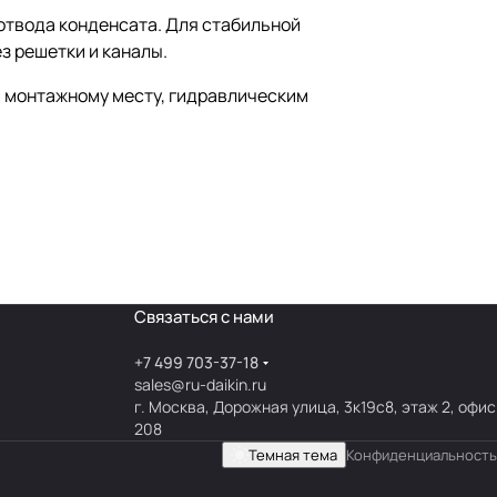
отвода конденсата. Для стабильной
з решетки и каналы.
: монтажному месту, гидравлическим
Связаться с нами
+7 499 703-37-18
sales@ru-daikin.ru
г. Москва, Дорожная улица, 3к19с8, этаж 2, офис
208
Темная тема
Конфиденциальность