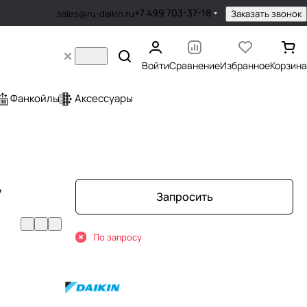
+7 499 703-37-18
Заказать звонок
sales@ru-daikin.ru
Войти
Сравнение
Избранное
Корзина
Фанкойлы
Аксессуары
V
Запросить
По запросу