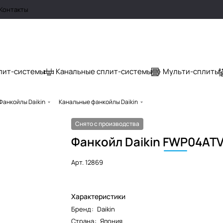
Контакты
лит-системы
Канальные сплит-системы
Мульти-сплиты
Фанкойлы Daikin
Канальные фанкойлы Daikin
Снято с производства
Фанкойл Daikin
FWP
04AT
Арт.
12869
Характеристики
Бренд
:
Daikin
Страна
:
Япония