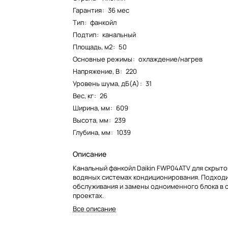
Гарантия
:
36 мес
Тип
:
фанкойл
Подтип
:
канальный
Площадь, м2
:
50
Основные режимы
:
охлаждение/нагрев
Напряжение, В
:
220
Уровень шума, дБ(А)
:
31
Вес, кг
:
26
Ширина, мм
:
609
Высота, мм
:
239
Глубина, мм
:
1039
Описание
Канальный фанкойл Daikin FWP04ATV для скрыто
водяных системах кондиционирования. Подходи
обслуживания и замены одноименного блока в
проектах.
Все описание