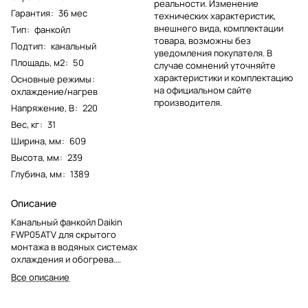
реальности. Изменение
Гарантия
:
36 мес
технических характеристик,
внешнего вида, комплектации
Тип
:
фанкойл
товара, возможны без
Подтип
:
канальный
уведомления покупателя. В
Площадь, м2
:
50
случае сомнений уточняйте
характеристики и комплектацию
Основные режимы
:
на официальном сайте
охлаждение/нагрев
производителя.
Напряжение, В
:
220
Вес, кг
:
31
Ширина, мм
:
609
Высота, мм
:
239
Глубина, мм
:
1389
Описание
Канальный фанкойл Daikin
FWP05ATV для скрытого
монтажа в водяных системах
охлаждения и обогрева.
Подходит для офисных,
Все описание
торговых и административных
помещений.