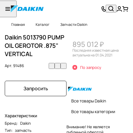
Главная
Каталог
Запчасти Daikin
Daikin 5013790 PUMP
895 012 ₽
OIL GEROTOR .875"
Последняя известная цена
VERTICAL
актуальна на 01.04.2021
Арт.
91486
По запросу
Запросить
Все товары Daikin
Все товары категории
Характеристики
Бренд
:
Daikin
Внимание! Не является
Тип
:
запчасть
публичной офертой.