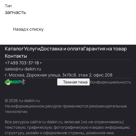
Тип
запчасть
Назад к списку
Каталог
Услуги
Доставка и оплата
Гарантия на товар
Контакты
+7 499 703-37-18
sales@ru-daikin.ru
г. Москва, Дорожная улица, 3к19с8, этаж 2, офис 208
Темная тема
Конфиденциальность
© 2026 ru-daikin.ru
На информационном ресурсе применяются
рекомендательные
технологии
.
Все ресурсы сайта ru-daikin.ru, включая (но не ограничиваясь)
текстовую, графическую, фотографическую и видео информацию,
структуру, дизайн и оформление страниц, доменное имя,