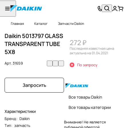
Главная
Каталог
Запчасти Daikin
Daikin 5013797 GLASS
272 ₽
TRANSPARENT TUBE
Последняя известная цена
5X8
актуальна на 01.04.2021
Арт.
31659
По запросу
Запросить
Все товары Daikin
Все товары категории
Характеристики
Бренд
:
Daikin
Внимание! Не является
Тип
:
запчасть
публичной офертой.