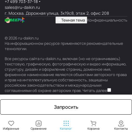
+7 499 703-37-18
sales@ru-daikin.ru
г. Москва, Дорожная улица, 3к19с8, этаж 2, офис 208
Темная тема
Конфиденциальность
© 2026 ru-daikin.ru
На информационном ресурсе применяются
рекомендательные
технологии
.
Все ресурсы сайта ru-daikin.ru, включая (но не ограничиваясь)
текстовую, графическую, фотографическую и видео информацию,
структуру, дизайн и оформление страниц, доменное имя,
фирменное наименование являются объектами авторского права
и прав на интеллектуальную собственность, защищены
российским законодательством и международными
соглашениями об охране авторских прав.
Читать далее
Запросить
Избранные
Сравнение
Каталог
Корзина
Контакты