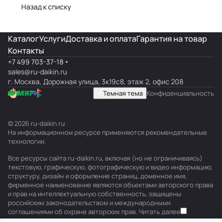
Назад к списку
Каталог
Услуги
Доставка и оплата
Гарантия на товар
Контакты
+7 499 703-37-18
sales@ru-daikin.ru
г. Москва, Дорожная улица, 3к19с8, этаж 2, офис 208
Темная тема
Конфиденциальность
© 2026 ru-daikin.ru
На информационном ресурсе применяются
рекомендательные
технологии
.
Все ресурсы сайта ru-daikin.ru, включая (но не ограничиваясь)
текстовую, графическую, фотографическую и видео информацию,
структуру, дизайн и оформление страниц, доменное имя,
фирменное наименование являются объектами авторского права
и прав на интеллектуальную собственность, защищены
российским законодательством и международными
соглашениями об охране авторских прав.
Читать далее