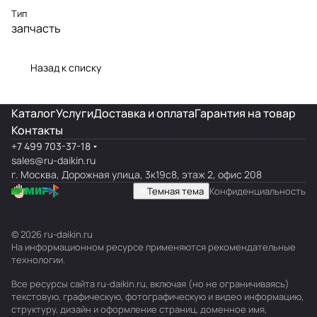
Тип
запчасть
Назад к списку
Каталог
Услуги
Доставка и оплата
Гарантия на товар
Контакты
+7 499 703-37-18
sales@ru-daikin.ru
г. Москва, Дорожная улица, 3к19с8, этаж 2, офис 208
Темная тема
Конфиденциальность
© 2026 ru-daikin.ru
На информационном ресурсе применяются
рекомендательные
технологии
.
Все ресурсы сайта ru-daikin.ru, включая (но не ограничиваясь)
текстовую, графическую, фотографическую и видео информацию,
структуру, дизайн и оформление страниц, доменное имя,