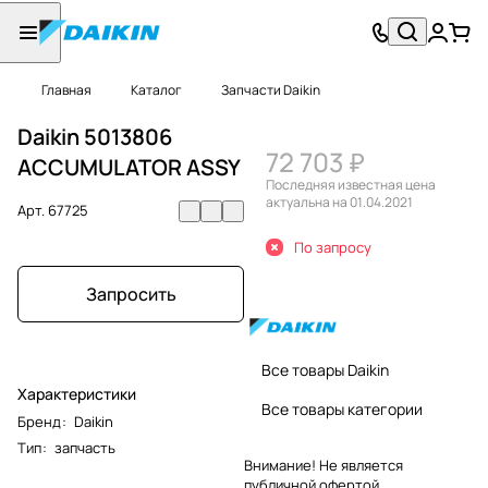
Главная
Каталог
Запчасти Daikin
Daikin 5013806
72 703 ₽
ACCUMULATOR ASSY
Последняя известная цена
актуальна на 01.04.2021
Арт.
67725
По запросу
Запросить
Все товары Daikin
Характеристики
Все товары категории
Бренд
:
Daikin
Тип
:
запчасть
Внимание! Не является
публичной офертой.